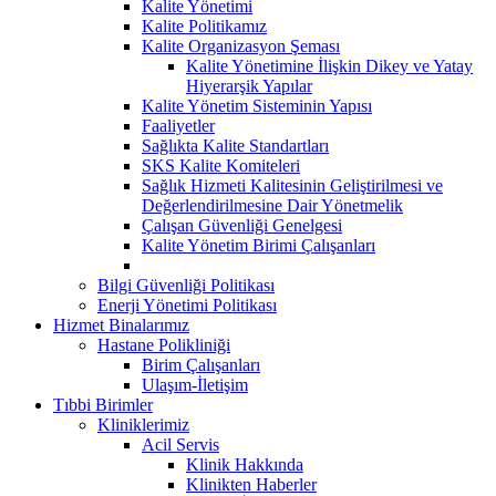
Kalite Yönetimi
Kalite Politikamız
Kalite Organizasyon Şeması
Kalite Yönetimine İlişkin Dikey ve Yatay
Hiyerarşik Yapılar
Kalite Yönetim Sisteminin Yapısı
Faaliyetler
Sağlıkta Kalite Standartları
SKS Kalite Komiteleri
Sağlık Hizmeti Kalitesinin Geliştirilmesi ve
Değerlendirilmesine Dair Yönetmelik
Çalışan Güvenliği Genelgesi
Kalite Yönetim Birimi Çalışanları
Bilgi Güvenliği Politikası
Enerji Yönetimi Politikası
Hizmet Binalarımız
Hastane Polikliniği
Birim Çalışanları
Ulaşım-İletişim
Tıbbi Birimler
Kliniklerimiz
Acil Servis
Klinik Hakkında
Klinikten Haberler