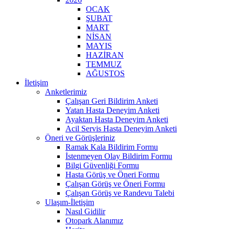
OCAK
ŞUBAT
MART
NİSAN
MAYIS
HAZİRAN
TEMMUZ
AĞUSTOS
İletişim
Anketlerimiz
Çalışan Geri Bildirim Anketi
Yatan Hasta Deneyim Anketi
Ayaktan Hasta Deneyim Anketi
Acil Servis Hasta Deneyim Anketi
Öneri ve Görüşleriniz
Ramak Kala Bildirim Formu
İstenmeyen Olay Bildirim Formu
Bilgi Güvenliği Formu
Hasta Görüş ve Öneri Formu
Çalışan Görüş ve Öneri Formu
Çalışan Görüş ve Randevu Talebi
Ulaşım-İletişim
Nasıl Gidilir
Otopark Alanımız