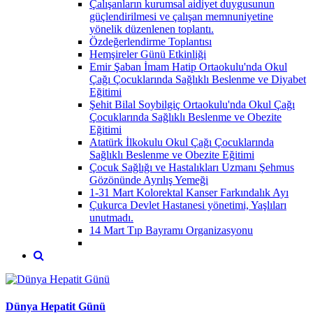
Çalışanların kurumsal aidiyet duygusunun
güçlendirilmesi ve çalışan memnuniyetine
yönelik düzenlenen toplantı.
Özdeğerlendirme Toplantısı
Hemşireler Günü Etkinliği
Emir Şaban İmam Hatip Ortaokulu'nda Okul
Çağı Çocuklarında Sağlıklı Beslenme ve Diyabet
Eğitimi
Şehit Bilal Soybilgiç Ortaokulu'nda Okul Çağı
Çocuklarında Sağlıklı Beslenme ve Obezite
Eğitimi
Atatürk İlkokulu Okul Çağı Çocuklarında
Sağlıklı Beslenme ve Obezite Eğitimi
Çocuk Sağlığı ve Hastalıkları Uzmanı Şehmus
Gözönünde Ayrılış Yemeği
1-31 Mart Kolorektal Kanser Farkındalık Ayı
Çukurca Devlet Hastanesi yönetimi, Yaşlıları
unutmadı.
14 Mart Tıp Bayramı Organizasyonu
Dünya Hepatit Günü