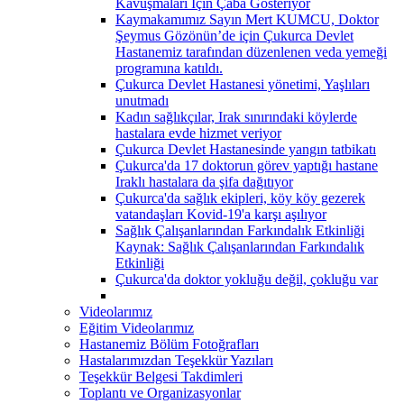
Kavuşmaları İçin Çaba Gösteriyor
Kaymakamımız Sayın Mert KUMCU, Doktor
Şeymus Gözönün’de için Çukurca Devlet
Hastanemiz tarafından düzenlenen veda yemeği
programına katıldı.
Çukurca Devlet Hastanesi yönetimi, Yaşlıları
unutmadı
Kadın sağlıkçılar, Irak sınırındaki köylerde
hastalara evde hizmet veriyor
Çukurca Devlet Hastanesinde yangın tatbikatı
Çukurca'da 17 doktorun görev yaptığı hastane
Iraklı hastalara da şifa dağıtıyor
Çukurca'da sağlık ekipleri, köy köy gezerek
vatandaşları Kovid-19'a karşı aşılıyor
Sağlık Çalışanlarından Farkındalık Etkinliği
Kaynak: Sağlık Çalışanlarından Farkındalık
Etkinliği
Çukurca'da doktor yokluğu değil, çokluğu var
Videolarımız
Eğitim Videolarımız
Hastanemiz Bölüm Fotoğrafları
Hastalarımızdan Teşekkür Yazıları
Teşekkür Belgesi Takdimleri
Toplantı ve Organizasyonlar