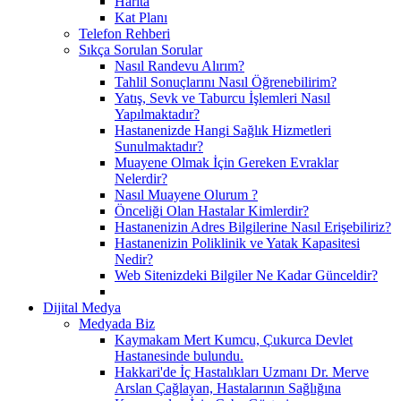
Harita
Kat Planı
Telefon Rehberi
Sıkça Sorulan Sorular
Nasıl Randevu Alırım?
Tahlil Sonuçlarını Nasıl Öğrenebilirim?
Yatış, Sevk ve Taburcu İşlemleri Nasıl
Yapılmaktadır?
Hastanenizde Hangi Sağlık Hizmetleri
Sunulmaktadır?
Muayene Olmak İçin Gereken Evraklar
Nelerdir?
Nasıl Muayene Olurum ?
Önceliği Olan Hastalar Kimlerdir?
Hastanenizin Adres Bilgilerine Nasıl Erişebiliriz?
Hastanenizin Poliklinik ve Yatak Kapasitesi
Nedir?
Web Sitenizdeki Bilgiler Ne Kadar Günceldir?
Dijital Medya
Medyada Biz
Kaymakam Mert Kumcu, Çukurca Devlet
Hastanesinde bulundu.
Hakkari'de İç Hastalıkları Uzmanı Dr. Merve
Arslan Çağlayan, Hastalarının Sağlığına