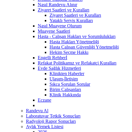
Nasıl Randevu Alınır
Ziyaret Saatleri ve Kuralları
Ziyaret Saatleri ve Kuralları
Yataklı Servis Kuralları
Nasıl Muayene Olurum
Muayene Saatleri
Hasta - Çalışan Hakları ve Sorumlulukları
Hasta Hakları Yönetmeliği
Hasta Çalışan Güvenliği Yönetmeliği
Hekim Seçme Hakkı
Engelli Rehberİ
Refakat Politikamız ve Refakatçi Kuralları
Evde Sağlık Hizmetleri
Klinikten Haberler
Ulaşım-İletişim
Sıkça Sorulan Sorular
Birim Çalışanları
Klinik Hakkında
Eczane
Randevu Al
Laboratuvar Tetkik Sonuçları
Radyoloji Rapor Sonuçları
Aylık Yemek Listesi
2026