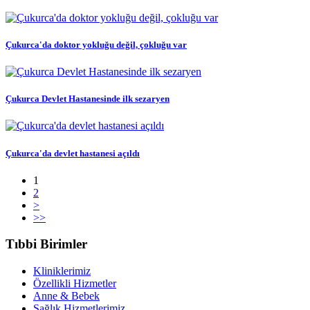
Çukurca'da doktor yokluğu değil, çokluğu var
Çukurca Devlet Hastanesinde ilk sezaryen
Çukurca'da devlet hastanesi açıldı
1
2
>
>>
Tıbbi Birimler
Kliniklerimiz
Özellikli Hizmetler
Anne & Bebek
Sağlık Hizmetlerimiz