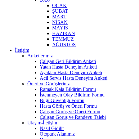
OCAK
ŞUBAT
MART
NİSAN
MAYIS
HAZİRAN
TEMMUZ
AĞUSTOS
İletişim
Anketlerimiz
Çalışan Geri Bildirim Anketi
Yatan Hasta Deneyim Anketi
Ayaktan Hasta Deneyim Anketi
Acil Servis Hasta Deneyim Anketi
Öneri ve Görüşleriniz
Ramak Kala Bildirim Formu
İstenmeyen Olay Bildirim Formu
Bilgi Güvenliği Formu
Hasta Görüş ve Öneri Formu
Çalışan Görüş ve Öneri Formu
Çalışan Görüş ve Randevu Talebi
Ulaşım-İletişim
Nasıl Gidilir
Otopark Alanımız