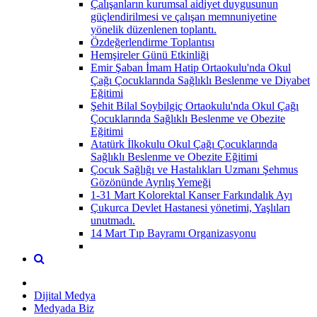
Çalışanların kurumsal aidiyet duygusunun
güçlendirilmesi ve çalışan memnuniyetine
yönelik düzenlenen toplantı.
Özdeğerlendirme Toplantısı
Hemşireler Günü Etkinliği
Emir Şaban İmam Hatip Ortaokulu'nda Okul
Çağı Çocuklarında Sağlıklı Beslenme ve Diyabet
Eğitimi
Şehit Bilal Soybilgiç Ortaokulu'nda Okul Çağı
Çocuklarında Sağlıklı Beslenme ve Obezite
Eğitimi
Atatürk İlkokulu Okul Çağı Çocuklarında
Sağlıklı Beslenme ve Obezite Eğitimi
Çocuk Sağlığı ve Hastalıkları Uzmanı Şehmus
Gözönünde Ayrılış Yemeği
1-31 Mart Kolorektal Kanser Farkındalık Ayı
Çukurca Devlet Hastanesi yönetimi, Yaşlıları
unutmadı.
14 Mart Tıp Bayramı Organizasyonu
Dijital Medya
Medyada Biz