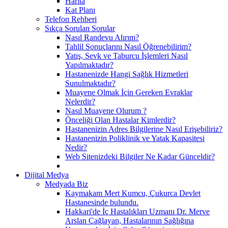
Harita
Kat Planı
Telefon Rehberi
Sıkça Sorulan Sorular
Nasıl Randevu Alırım?
Tahlil Sonuçlarını Nasıl Öğrenebilirim?
Yatış, Sevk ve Taburcu İşlemleri Nasıl
Yapılmaktadır?
Hastanenizde Hangi Sağlık Hizmetleri
Sunulmaktadır?
Muayene Olmak İçin Gereken Evraklar
Nelerdir?
Nasıl Muayene Olurum ?
Önceliği Olan Hastalar Kimlerdir?
Hastanenizin Adres Bilgilerine Nasıl Erişebiliriz?
Hastanenizin Poliklinik ve Yatak Kapasitesi
Nedir?
Web Sitenizdeki Bilgiler Ne Kadar Günceldir?
Dijital Medya
Medyada Biz
Kaymakam Mert Kumcu, Çukurca Devlet
Hastanesinde bulundu.
Hakkari'de İç Hastalıkları Uzmanı Dr. Merve
Arslan Çağlayan, Hastalarının Sağlığına