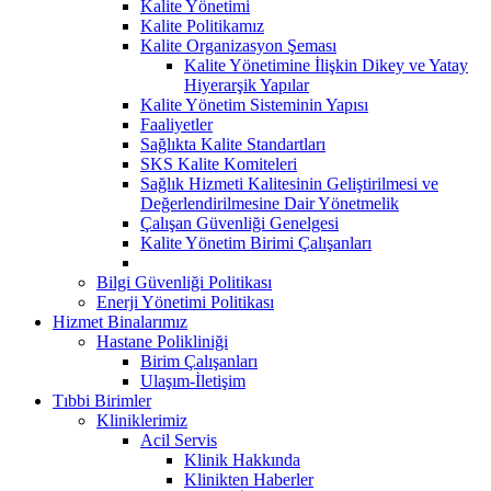
Kalite Yönetimi
Kalite Politikamız
Kalite Organizasyon Şeması
Kalite Yönetimine İlişkin Dikey ve Yatay
Hiyerarşik Yapılar
Kalite Yönetim Sisteminin Yapısı
Faaliyetler
Sağlıkta Kalite Standartları
SKS Kalite Komiteleri
Sağlık Hizmeti Kalitesinin Geliştirilmesi ve
Değerlendirilmesine Dair Yönetmelik
Çalışan Güvenliği Genelgesi
Kalite Yönetim Birimi Çalışanları
Bilgi Güvenliği Politikası
Enerji Yönetimi Politikası
Hizmet Binalarımız
Hastane Polikliniği
Birim Çalışanları
Ulaşım-İletişim
Tıbbi Birimler
Kliniklerimiz
Acil Servis
Klinik Hakkında
Klinikten Haberler