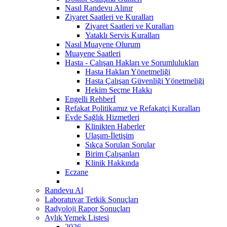
Nasıl Randevu Alınır
Ziyaret Saatleri ve Kuralları
Ziyaret Saatleri ve Kuralları
Yataklı Servis Kuralları
Nasıl Muayene Olurum
Muayene Saatleri
Hasta - Çalışan Hakları ve Sorumlulukları
Hasta Hakları Yönetmeliği
Hasta Çalışan Güvenliği Yönetmeliği
Hekim Seçme Hakkı
Engelli Rehberİ
Refakat Politikamız ve Refakatçi Kuralları
Evde Sağlık Hizmetleri
Klinikten Haberler
Ulaşım-İletişim
Sıkça Sorulan Sorular
Birim Çalışanları
Klinik Hakkında
Eczane
Randevu Al
Laboratuvar Tetkik Sonuçları
Radyoloji Rapor Sonuçları
Aylık Yemek Listesi
2026