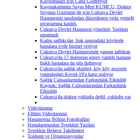
Kavuşmaları İçin Çaba Gösteriyor
Kaymakamımız Sayın Mert KUMCU, Doktor
Şeymus Gözönün’de için Çukurca Devlet
Hastanemiz tarafından düzenlenen veda yemeği
programına katıldı.
Çukurca Devlet Hastanesi yönetimi, Yaşlıları
unutmadı
Kadın sağlıkçılar, Irak sınırındaki köylerde
hastalara evde hizmet veriyor
Çukurca Devlet Hastanesinde yangın tatbikatı
Çukurca'da 17 doktorun görev yaptığı hastane
Iraklı hastalara da şifa dağıtıyor
Çukurca'da sağlık ekipleri, köy köy gezerek
vatandaşları Kovid-19'a karşı aşılıyor
Sağlık Çalışanlarından Farkındalık Etkinliği
Kaynak: Sağlık Çalışanlarından Farkındalık
Etkinliği
Çukurca'da doktor yokluğu değil, çokluğu var
Videolarımız
Eğitim Videolarımız
Hastanemiz Bölüm Fotoğrafları
Hastalarımızdan Teşekkür Yazıları
Teşekkür Belgesi Takdimleri
Toplantı ve Organizasyonlar