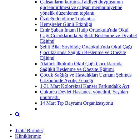
Çalışanların kurumsal aidiyet duygusunun
güçlendirilmesi ve çalışan memnuniyetine
yönelik düzenlenen toplantı.
Özdeğerlendirme Toplantısı
Hemşireler Günü Etkinliği
Emir Şaban İmam Hatip Ortaokulu'nda Okul
Çağı Çocuklarında Sağlıklı Beslenme ve Diyabet
Eğitimi
Şehit Bilal Soybilgiç Ortaokulu'nda Okul Çağı
Çocuklarında Sağlıklı Beslenme ve Obezite
Eğitimi
Atatürk İlkokulu Okul Çağı Çocuklarında
Sağlıklı Beslenme ve Obezite Eğitimi
Çocuk Sağlığı ve Hastalıkları Uzmanı Şehmus
Gözönünde Ayrılış Yemeği
1-31 Mart Kolorektal Kanser Farkındalık Ayı
Çukurca Devlet Hastanesi yönetimi, Yaşlıları
unutmadı.
14 Mart Tıp Bayramı Organizasyonu
Tıbbi Birimler
Kliniklerimiz