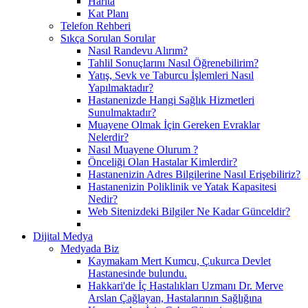
Harita
Kat Planı
Telefon Rehberi
Sıkça Sorulan Sorular
Nasıl Randevu Alırım?
Tahlil Sonuçlarını Nasıl Öğrenebilirim?
Yatış, Sevk ve Taburcu İşlemleri Nasıl
Yapılmaktadır?
Hastanenizde Hangi Sağlık Hizmetleri
Sunulmaktadır?
Muayene Olmak İçin Gereken Evraklar
Nelerdir?
Nasıl Muayene Olurum ?
Önceliği Olan Hastalar Kimlerdir?
Hastanenizin Adres Bilgilerine Nasıl Erişebiliriz?
Hastanenizin Poliklinik ve Yatak Kapasitesi
Nedir?
Web Sitenizdeki Bilgiler Ne Kadar Günceldir?
Dijital Medya
Medyada Biz
Kaymakam Mert Kumcu, Çukurca Devlet
Hastanesinde bulundu.
Hakkari'de İç Hastalıkları Uzmanı Dr. Merve
Arslan Çağlayan, Hastalarının Sağlığına