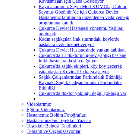
Kavuşmaları İçin Çaba Gösteriyor
Kaymakamımız Sayın Mert KUMCU, Doktor
Şeymus Gözönün’de için Çukurca Devlet
Hastanemiz tarafından düzenlenen veda yemeği
programına katıldı.
Çukurca Devlet Hastanesi yönetimi, Yaşlıları
unutmadı
Kadın sağlıkçılar, Irak sınırındaki köylerde
hastalara evde hizmet veriyor
Çukurca Devlet Hastanesinde yangın tatbikatı
Çukurca'da 17 doktorun görev yaptığı hastane
Iraklı hastalara da şifa dağıtıyor
Çukurca'da sağlık ekipleri, köy köy gezerek
vatandaşları Kovid-19'a karşı aşılıyor
Sağlık Çalışanlarından Farkındalık Etkinliği
Kaynak: Sağlık Çalışanlarından Farkındalık
Etkinliği
Çukurca'da doktor yokluğu değil, çokluğu var
Videolarımız
Eğitim Videolarımız
Hastanemiz Bölüm Fotoğrafları
Hastalarımızdan Teşekkür Yazıları
Teşekkür Belgesi Takdimleri
Toplantı ve Organizasyonlar