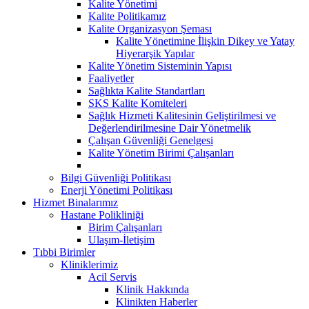
Kalite Yönetimi
Kalite Politikamız
Kalite Organizasyon Şeması
Kalite Yönetimine İlişkin Dikey ve Yatay
Hiyerarşik Yapılar
Kalite Yönetim Sisteminin Yapısı
Faaliyetler
Sağlıkta Kalite Standartları
SKS Kalite Komiteleri
Sağlık Hizmeti Kalitesinin Geliştirilmesi ve
Değerlendirilmesine Dair Yönetmelik
Çalışan Güvenliği Genelgesi
Kalite Yönetim Birimi Çalışanları
Bilgi Güvenliği Politikası
Enerji Yönetimi Politikası
Hizmet Binalarımız
Hastane Polikliniği
Birim Çalışanları
Ulaşım-İletişim
Tıbbi Birimler
Kliniklerimiz
Acil Servis
Klinik Hakkında
Klinikten Haberler