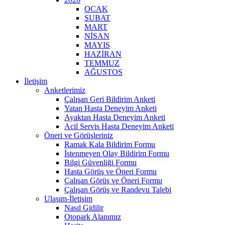
OCAK
ŞUBAT
MART
NİSAN
MAYIS
HAZİRAN
TEMMUZ
AĞUSTOS
İletişim
Anketlerimiz
Çalışan Geri Bildirim Anketi
Yatan Hasta Deneyim Anketi
Ayaktan Hasta Deneyim Anketi
Acil Servis Hasta Deneyim Anketi
Öneri ve Görüşleriniz
Ramak Kala Bildirim Formu
İstenmeyen Olay Bildirim Formu
Bilgi Güvenliği Formu
Hasta Görüş ve Öneri Formu
Çalışan Görüş ve Öneri Formu
Çalışan Görüş ve Randevu Talebi
Ulaşım-İletişim
Nasıl Gidilir
Otopark Alanımız