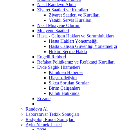
Nasıl Randevu Alınır
Ziyaret Saatleri ve Kuralları
Ziyaret Saatleri ve Kuralları
Yataklı Servis Kuralları
Nasıl Muayene Olurum
Muayene Saatleri
Hasta - Çalışan Hakları ve Sorumlulukları
Hasta Hakları Yönetmeliği
Hasta Çalışan Güvenliği Yönetmeliği
Hekim Seçme Hakkı
Engelli Rehberİ
Refakat Politikamız ve Refakatçi Kuralları
Evde Sağlık Hizmetleri
Klinikten Haberler
Ulaşım-İletişim
Sıkça Sorulan Sorular
Birim Çalışanları
Klinik Hakkında
Eczane
Randevu Al
Laboratuvar Tetkik Sonuçları
Radyoloji Rapor Sonuçları
Aylık Yemek Listesi
2026