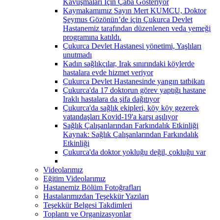
Kavuşmaları İçin Çaba Gösteriyor
Kaymakamımız Sayın Mert KUMCU, Doktor
Şeymus Gözönün’de için Çukurca Devlet
Hastanemiz tarafından düzenlenen veda yemeği
programına katıldı.
Çukurca Devlet Hastanesi yönetimi, Yaşlıları
unutmadı
Kadın sağlıkçılar, Irak sınırındaki köylerde
hastalara evde hizmet veriyor
Çukurca Devlet Hastanesinde yangın tatbikatı
Çukurca'da 17 doktorun görev yaptığı hastane
Iraklı hastalara da şifa dağıtıyor
Çukurca'da sağlık ekipleri, köy köy gezerek
vatandaşları Kovid-19'a karşı aşılıyor
Sağlık Çalışanlarından Farkındalık Etkinliği
Kaynak: Sağlık Çalışanlarından Farkındalık
Etkinliği
Çukurca'da doktor yokluğu değil, çokluğu var
Videolarımız
Eğitim Videolarımız
Hastanemiz Bölüm Fotoğrafları
Hastalarımızdan Teşekkür Yazıları
Teşekkür Belgesi Takdimleri
Toplantı ve Organizasyonlar