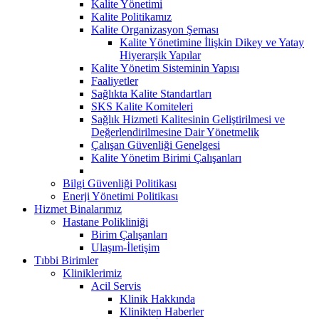
Kalite Yönetimi
Kalite Politikamız
Kalite Organizasyon Şeması
Kalite Yönetimine İlişkin Dikey ve Yatay
Hiyerarşik Yapılar
Kalite Yönetim Sisteminin Yapısı
Faaliyetler
Sağlıkta Kalite Standartları
SKS Kalite Komiteleri
Sağlık Hizmeti Kalitesinin Geliştirilmesi ve
Değerlendirilmesine Dair Yönetmelik
Çalışan Güvenliği Genelgesi
Kalite Yönetim Birimi Çalışanları
Bilgi Güvenliği Politikası
Enerji Yönetimi Politikası
Hizmet Binalarımız
Hastane Polikliniği
Birim Çalışanları
Ulaşım-İletişim
Tıbbi Birimler
Kliniklerimiz
Acil Servis
Klinik Hakkında
Klinikten Haberler