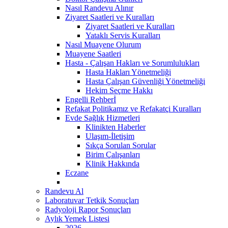
Nasıl Randevu Alınır
Ziyaret Saatleri ve Kuralları
Ziyaret Saatleri ve Kuralları
Yataklı Servis Kuralları
Nasıl Muayene Olurum
Muayene Saatleri
Hasta - Çalışan Hakları ve Sorumlulukları
Hasta Hakları Yönetmeliği
Hasta Çalışan Güvenliği Yönetmeliği
Hekim Seçme Hakkı
Engelli Rehberİ
Refakat Politikamız ve Refakatçi Kuralları
Evde Sağlık Hizmetleri
Klinikten Haberler
Ulaşım-İletişim
Sıkça Sorulan Sorular
Birim Çalışanları
Klinik Hakkında
Eczane
Randevu Al
Laboratuvar Tetkik Sonuçları
Radyoloji Rapor Sonuçları
Aylık Yemek Listesi
2026