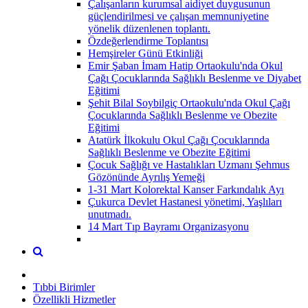
Çalışanların kurumsal aidiyet duygusunun
güçlendirilmesi ve çalışan memnuniyetine
yönelik düzenlenen toplantı.
Özdeğerlendirme Toplantısı
Hemşireler Günü Etkinliği
Emir Şaban İmam Hatip Ortaokulu'nda Okul
Çağı Çocuklarında Sağlıklı Beslenme ve Diyabet
Eğitimi
Şehit Bilal Soybilgiç Ortaokulu'nda Okul Çağı
Çocuklarında Sağlıklı Beslenme ve Obezite
Eğitimi
Atatürk İlkokulu Okul Çağı Çocuklarında
Sağlıklı Beslenme ve Obezite Eğitimi
Çocuk Sağlığı ve Hastalıkları Uzmanı Şehmus
Gözönünde Ayrılış Yemeği
1-31 Mart Kolorektal Kanser Farkındalık Ayı
Çukurca Devlet Hastanesi yönetimi, Yaşlıları
unutmadı.
14 Mart Tıp Bayramı Organizasyonu
Tıbbi Birimler
Özellikli Hizmetler