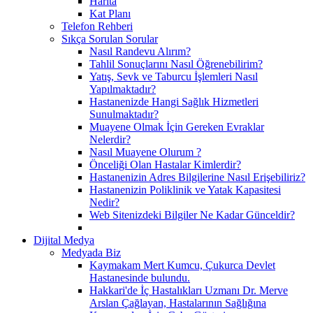
Harita
Kat Planı
Telefon Rehberi
Sıkça Sorulan Sorular
Nasıl Randevu Alırım?
Tahlil Sonuçlarını Nasıl Öğrenebilirim?
Yatış, Sevk ve Taburcu İşlemleri Nasıl
Yapılmaktadır?
Hastanenizde Hangi Sağlık Hizmetleri
Sunulmaktadır?
Muayene Olmak İçin Gereken Evraklar
Nelerdir?
Nasıl Muayene Olurum ?
Önceliği Olan Hastalar Kimlerdir?
Hastanenizin Adres Bilgilerine Nasıl Erişebiliriz?
Hastanenizin Poliklinik ve Yatak Kapasitesi
Nedir?
Web Sitenizdeki Bilgiler Ne Kadar Günceldir?
Dijital Medya
Medyada Biz
Kaymakam Mert Kumcu, Çukurca Devlet
Hastanesinde bulundu.
Hakkari'de İç Hastalıkları Uzmanı Dr. Merve
Arslan Çağlayan, Hastalarının Sağlığına