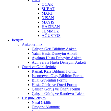
OCAK
ŞUBAT
MART
NİSAN
MAYIS
HAZİRAN
TEMMUZ
AĞUSTOS
İletişim
Anketlerimiz
Çalışan Geri Bildirim Anketi
Yatan Hasta Deneyim Anketi
Ayaktan Hasta Deneyim Anketi
Acil Servis Hasta Deneyim Anketi
Öneri ve Görüşleriniz
Ramak Kala Bildirim Formu
İstenmeyen Olay Bildirim Formu
Bilgi Güvenliği Formu
Hasta Görüş ve Öneri Formu
Çalışan Görüş ve Öneri Formu
Çalışan Görüş ve Randevu Talebi
Ulaşım-İletişim
Nasıl Gidilir
Otopark Alanımız