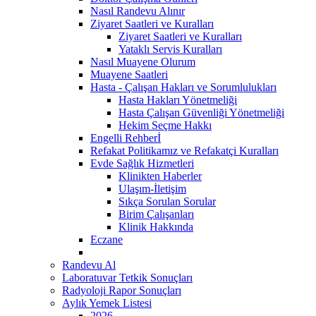
Nasıl Randevu Alınır
Ziyaret Saatleri ve Kuralları
Ziyaret Saatleri ve Kuralları
Yataklı Servis Kuralları
Nasıl Muayene Olurum
Muayene Saatleri
Hasta - Çalışan Hakları ve Sorumlulukları
Hasta Hakları Yönetmeliği
Hasta Çalışan Güvenliği Yönetmeliği
Hekim Seçme Hakkı
Engelli Rehberİ
Refakat Politikamız ve Refakatçi Kuralları
Evde Sağlık Hizmetleri
Klinikten Haberler
Ulaşım-İletişim
Sıkça Sorulan Sorular
Birim Çalışanları
Klinik Hakkında
Eczane
Randevu Al
Laboratuvar Tetkik Sonuçları
Radyoloji Rapor Sonuçları
Aylık Yemek Listesi
2026