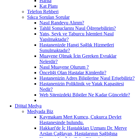
Harita
Kat Planı
Telefon Rehberi
Sıkça Sorulan Sorular
Nasıl Randevu Alırım?
Tahlil Sonuçlarını Nasıl Öğrenebilirim?
Yatış, Sevk ve Taburcu İşlemleri Nasıl
Yapılmaktadır?
Hastanenizde Hangi Sağlık Hizmetleri
Sunulmaktadır?
Muayene Olmak İçin Gereken Evraklar
Nelerdir?
Nasıl Muayene Olurum ?
Önceliği Olan Hastalar Kimlerdir?
Hastanenizin Adres Bilgilerine Nasıl Erişebiliriz?
Hastanenizin Poliklinik ve Yatak Kapasitesi
Nedir?
Web Sitenizdeki Bilgiler Ne Kadar Günceldir?
Dijital Medya
Medyada Biz
Kaymakam Mert Kumcu, Çukurca Devlet
Hastanesinde bulundu.
Hakkari'de İç Hastalıkları Uzmanı Dr. Merve
Arslan Çağlayan, Hastalarının Sağlığına