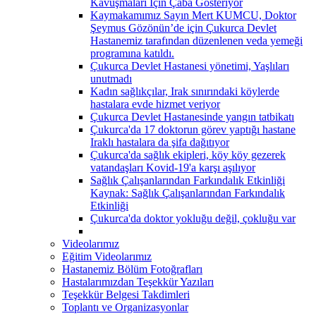
Kavuşmaları İçin Çaba Gösteriyor
Kaymakamımız Sayın Mert KUMCU, Doktor
Şeymus Gözönün’de için Çukurca Devlet
Hastanemiz tarafından düzenlenen veda yemeği
programına katıldı.
Çukurca Devlet Hastanesi yönetimi, Yaşlıları
unutmadı
Kadın sağlıkçılar, Irak sınırındaki köylerde
hastalara evde hizmet veriyor
Çukurca Devlet Hastanesinde yangın tatbikatı
Çukurca'da 17 doktorun görev yaptığı hastane
Iraklı hastalara da şifa dağıtıyor
Çukurca'da sağlık ekipleri, köy köy gezerek
vatandaşları Kovid-19'a karşı aşılıyor
Sağlık Çalışanlarından Farkındalık Etkinliği
Kaynak: Sağlık Çalışanlarından Farkındalık
Etkinliği
Çukurca'da doktor yokluğu değil, çokluğu var
Videolarımız
Eğitim Videolarımız
Hastanemiz Bölüm Fotoğrafları
Hastalarımızdan Teşekkür Yazıları
Teşekkür Belgesi Takdimleri
Toplantı ve Organizasyonlar