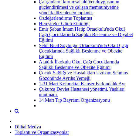
Çalışanların kurumsal aidiyet duygusunun
güçlendirilmesi ve çalışan memnuniyetine
yönelik düzenlenen toplantı.
Özdeğerlendirme Toplantısı
Hemşireler Günü Etkinliği
Emir Şaban İmam Hatip Ortaokulu'nda Okul
Çağı Çocuklarında Sağlıklı Beslenme ve Diyabet
Eğitimi
Şehit Bilal Soybilgiç Ortaokulu'nda Okul Çağı
Çocuklarında Sağlıklı Beslenme ve Obezite
Eğitimi
Atatürk İlkokulu Okul Çağı Çocuklarında
Sağlıklı Beslenme ve Obezite Eğitimi
Çocuk Sağlığı ve Hastalıkları Uzmanı Şehmus
Gözönünde Ayrılış Yemeği
1-31 Mart Kolorektal Kanser Farkındalık Ayı
Çukurca Devlet Hastanesi yönetimi, Yaşlıları
unutmadı.
14 Mart Tıp Bayramı Organizasyonu
Dijital Medya
Toplantı ve Organizasyonlar