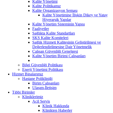
Kalite Yönetimi
Kalite Politikamız
Kalite Organizasyon Şeması
Kalite Yönetimine İlişkin Dikey ve Yatay
Hiyerarşik Yapılar
Kalite Yönetim Sisteminin Yapısı
Faaliyetler
Sağlıkta Kalite Standartları
SKS Kalite Komiteleri
Sağlık Hizmeti Kalitesinin Geliştirilmesi ve
Değerlendirilmesine Dair Yönetmelik
Çalışan Güvenliği Genelgesi
Kalite Yönetim Birimi Çalışanları
Bilgi Güvenliği Politikası
Enerji Yönetimi Politikası
Hizmet Binalarımız
Hastane Polikliniği
Birim Çalışanları
Ulaşım-İletişim
Tıbbi Birimler
Kliniklerimiz
Acil Servis
Klinik Hakkında
Klinikten Haberler