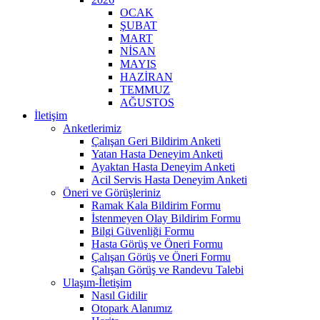
OCAK
ŞUBAT
MART
NİSAN
MAYIS
HAZİRAN
TEMMUZ
AĞUSTOS
İletişim
Anketlerimiz
Çalışan Geri Bildirim Anketi
Yatan Hasta Deneyim Anketi
Ayaktan Hasta Deneyim Anketi
Acil Servis Hasta Deneyim Anketi
Öneri ve Görüşleriniz
Ramak Kala Bildirim Formu
İstenmeyen Olay Bildirim Formu
Bilgi Güvenliği Formu
Hasta Görüş ve Öneri Formu
Çalışan Görüş ve Öneri Formu
Çalışan Görüş ve Randevu Talebi
Ulaşım-İletişim
Nasıl Gidilir
Otopark Alanımız