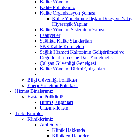
Kalite Yönetimi
Kalite Politikamız
Kalite Organizasyon Şeması
Kalite Yönetimine İlişkin Dikey ve Yatay
Hiyerarşik Yapılar
Kalite Yönetim Sisteminin Yapısı
Faaliyetler
Sağlıkta Kalite Standartları
SKS Kalite Komiteleri
Sağlık Hizmeti Kalitesinin Geliştirilmesi ve
Değerlendirilmesine Dair Yönetmelik
Çalışan Güvenliği Genelgesi
Kalite Yönetim Birimi Çalışanları
Bilgi Güvenliği Politikası
Enerji Yönetimi Politikası
Hizmet Binalarımız
Hastane Polikliniği
Birim Çalışanları
Ulaşım-İletişim
Tıbbi Birimler
Kliniklerimiz
Acil Servis
Klinik Hakkında
Klinikten Haberler