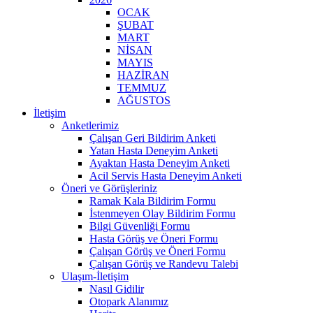
OCAK
ŞUBAT
MART
NİSAN
MAYIS
HAZİRAN
TEMMUZ
AĞUSTOS
İletişim
Anketlerimiz
Çalışan Geri Bildirim Anketi
Yatan Hasta Deneyim Anketi
Ayaktan Hasta Deneyim Anketi
Acil Servis Hasta Deneyim Anketi
Öneri ve Görüşleriniz
Ramak Kala Bildirim Formu
İstenmeyen Olay Bildirim Formu
Bilgi Güvenliği Formu
Hasta Görüş ve Öneri Formu
Çalışan Görüş ve Öneri Formu
Çalışan Görüş ve Randevu Talebi
Ulaşım-İletişim
Nasıl Gidilir
Otopark Alanımız