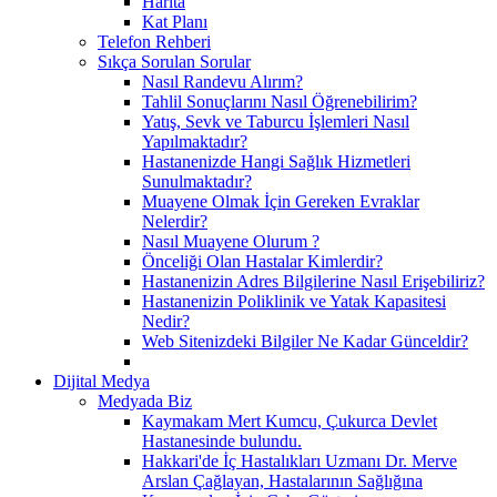
Harita
Kat Planı
Telefon Rehberi
Sıkça Sorulan Sorular
Nasıl Randevu Alırım?
Tahlil Sonuçlarını Nasıl Öğrenebilirim?
Yatış, Sevk ve Taburcu İşlemleri Nasıl
Yapılmaktadır?
Hastanenizde Hangi Sağlık Hizmetleri
Sunulmaktadır?
Muayene Olmak İçin Gereken Evraklar
Nelerdir?
Nasıl Muayene Olurum ?
Önceliği Olan Hastalar Kimlerdir?
Hastanenizin Adres Bilgilerine Nasıl Erişebiliriz?
Hastanenizin Poliklinik ve Yatak Kapasitesi
Nedir?
Web Sitenizdeki Bilgiler Ne Kadar Günceldir?
Dijital Medya
Medyada Biz
Kaymakam Mert Kumcu, Çukurca Devlet
Hastanesinde bulundu.
Hakkari'de İç Hastalıkları Uzmanı Dr. Merve
Arslan Çağlayan, Hastalarının Sağlığına