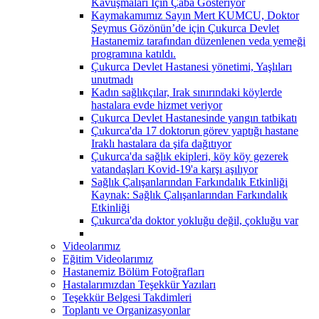
Kavuşmaları İçin Çaba Gösteriyor
Kaymakamımız Sayın Mert KUMCU, Doktor
Şeymus Gözönün’de için Çukurca Devlet
Hastanemiz tarafından düzenlenen veda yemeği
programına katıldı.
Çukurca Devlet Hastanesi yönetimi, Yaşlıları
unutmadı
Kadın sağlıkçılar, Irak sınırındaki köylerde
hastalara evde hizmet veriyor
Çukurca Devlet Hastanesinde yangın tatbikatı
Çukurca'da 17 doktorun görev yaptığı hastane
Iraklı hastalara da şifa dağıtıyor
Çukurca'da sağlık ekipleri, köy köy gezerek
vatandaşları Kovid-19'a karşı aşılıyor
Sağlık Çalışanlarından Farkındalık Etkinliği
Kaynak: Sağlık Çalışanlarından Farkındalık
Etkinliği
Çukurca'da doktor yokluğu değil, çokluğu var
Videolarımız
Eğitim Videolarımız
Hastanemiz Bölüm Fotoğrafları
Hastalarımızdan Teşekkür Yazıları
Teşekkür Belgesi Takdimleri
Toplantı ve Organizasyonlar