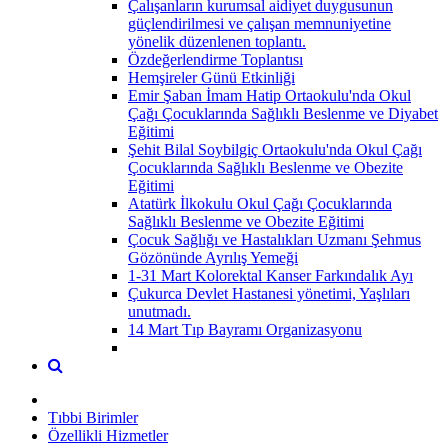
Çalışanların kurumsal aidiyet duygusunun
güçlendirilmesi ve çalışan memnuniyetine
yönelik düzenlenen toplantı.
Özdeğerlendirme Toplantısı
Hemşireler Günü Etkinliği
Emir Şaban İmam Hatip Ortaokulu'nda Okul
Çağı Çocuklarında Sağlıklı Beslenme ve Diyabet
Eğitimi
Şehit Bilal Soybilgiç Ortaokulu'nda Okul Çağı
Çocuklarında Sağlıklı Beslenme ve Obezite
Eğitimi
Atatürk İlkokulu Okul Çağı Çocuklarında
Sağlıklı Beslenme ve Obezite Eğitimi
Çocuk Sağlığı ve Hastalıkları Uzmanı Şehmus
Gözönünde Ayrılış Yemeği
1-31 Mart Kolorektal Kanser Farkındalık Ayı
Çukurca Devlet Hastanesi yönetimi, Yaşlıları
unutmadı.
14 Mart Tıp Bayramı Organizasyonu
Tıbbi Birimler
Özellikli Hizmetler