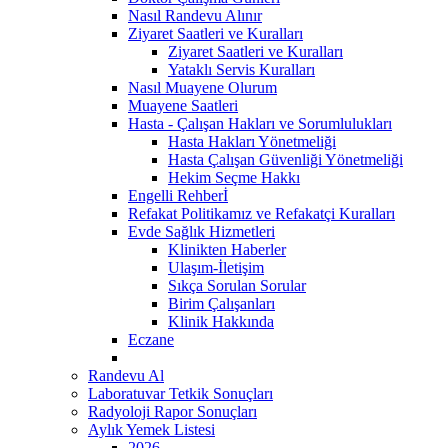
Nasıl Randevu Alınır
Ziyaret Saatleri ve Kuralları
Ziyaret Saatleri ve Kuralları
Yataklı Servis Kuralları
Nasıl Muayene Olurum
Muayene Saatleri
Hasta - Çalışan Hakları ve Sorumlulukları
Hasta Hakları Yönetmeliği
Hasta Çalışan Güvenliği Yönetmeliği
Hekim Seçme Hakkı
Engelli Rehberİ
Refakat Politikamız ve Refakatçi Kuralları
Evde Sağlık Hizmetleri
Klinikten Haberler
Ulaşım-İletişim
Sıkça Sorulan Sorular
Birim Çalışanları
Klinik Hakkında
Eczane
Randevu Al
Laboratuvar Tetkik Sonuçları
Radyoloji Rapor Sonuçları
Aylık Yemek Listesi
2026