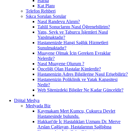
Harita
Kat Planı
Telefon Rehberi
Sıkça Sorulan Sorular
Nasıl Randevu Alırım?
Tahlil Sonuçlarını Nasıl Öğrenebilirim?
Yatış, Sevk ve Taburcu İşlemleri Nasıl
Yapılmaktadır?
Hastanenizde Hangi Sağlık Hizmetleri
Sunulmaktadır?
Muayene Olmak İçin Gereken Evraklar
Nelerdir?
Nasıl Muayene Olurum ?
Önceliği Olan Hastalar Kimlerdir?
Hastanenizin Adres Bilgilerine Nasıl Erişebiliriz?
Hastanenizin Poliklinik ve Yatak Kapasitesi
Nedir?
Web Sitenizdeki Bilgiler Ne Kadar Günceldir?
Dijital Medya
Medyada Biz
Kaymakam Mert Kumcu, Çukurca Devlet
Hastanesinde bulundu.
Hakkari'de İç Hastalıkları Uzmanı Dr. Merve
Arslan Çağlayan, Hastalarının Sağlığına