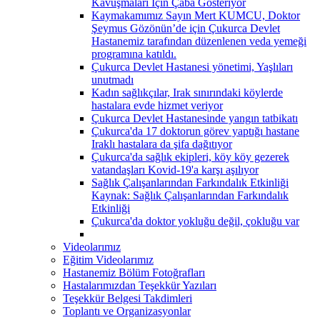
Kavuşmaları İçin Çaba Gösteriyor
Kaymakamımız Sayın Mert KUMCU, Doktor
Şeymus Gözönün’de için Çukurca Devlet
Hastanemiz tarafından düzenlenen veda yemeği
programına katıldı.
Çukurca Devlet Hastanesi yönetimi, Yaşlıları
unutmadı
Kadın sağlıkçılar, Irak sınırındaki köylerde
hastalara evde hizmet veriyor
Çukurca Devlet Hastanesinde yangın tatbikatı
Çukurca'da 17 doktorun görev yaptığı hastane
Iraklı hastalara da şifa dağıtıyor
Çukurca'da sağlık ekipleri, köy köy gezerek
vatandaşları Kovid-19'a karşı aşılıyor
Sağlık Çalışanlarından Farkındalık Etkinliği
Kaynak: Sağlık Çalışanlarından Farkındalık
Etkinliği
Çukurca'da doktor yokluğu değil, çokluğu var
Videolarımız
Eğitim Videolarımız
Hastanemiz Bölüm Fotoğrafları
Hastalarımızdan Teşekkür Yazıları
Teşekkür Belgesi Takdimleri
Toplantı ve Organizasyonlar