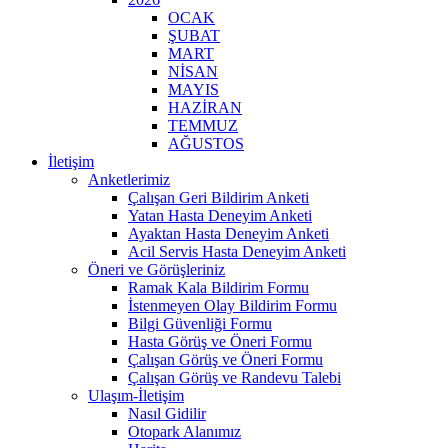
OCAK
ŞUBAT
MART
NİSAN
MAYIS
HAZİRAN
TEMMUZ
AĞUSTOS
İletişim
Anketlerimiz
Çalışan Geri Bildirim Anketi
Yatan Hasta Deneyim Anketi
Ayaktan Hasta Deneyim Anketi
Acil Servis Hasta Deneyim Anketi
Öneri ve Görüşleriniz
Ramak Kala Bildirim Formu
İstenmeyen Olay Bildirim Formu
Bilgi Güvenliği Formu
Hasta Görüş ve Öneri Formu
Çalışan Görüş ve Öneri Formu
Çalışan Görüş ve Randevu Talebi
Ulaşım-İletişim
Nasıl Gidilir
Otopark Alanımız