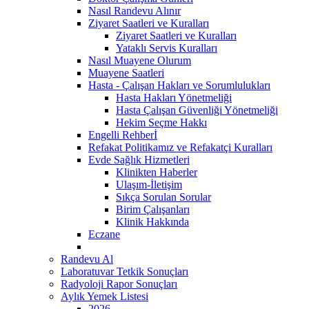
Nasıl Randevu Alınır
Ziyaret Saatleri ve Kuralları
Ziyaret Saatleri ve Kuralları
Yataklı Servis Kuralları
Nasıl Muayene Olurum
Muayene Saatleri
Hasta - Çalışan Hakları ve Sorumlulukları
Hasta Hakları Yönetmeliği
Hasta Çalışan Güvenliği Yönetmeliği
Hekim Seçme Hakkı
Engelli Rehberİ
Refakat Politikamız ve Refakatçi Kuralları
Evde Sağlık Hizmetleri
Klinikten Haberler
Ulaşım-İletişim
Sıkça Sorulan Sorular
Birim Çalışanları
Klinik Hakkında
Eczane
Randevu Al
Laboratuvar Tetkik Sonuçları
Radyoloji Rapor Sonuçları
Aylık Yemek Listesi
2026