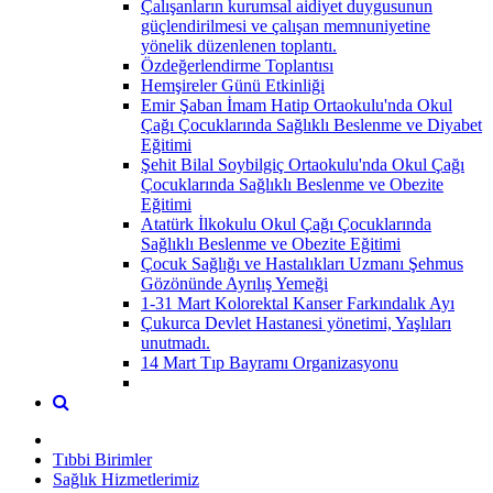
Çalışanların kurumsal aidiyet duygusunun
güçlendirilmesi ve çalışan memnuniyetine
yönelik düzenlenen toplantı.
Özdeğerlendirme Toplantısı
Hemşireler Günü Etkinliği
Emir Şaban İmam Hatip Ortaokulu'nda Okul
Çağı Çocuklarında Sağlıklı Beslenme ve Diyabet
Eğitimi
Şehit Bilal Soybilgiç Ortaokulu'nda Okul Çağı
Çocuklarında Sağlıklı Beslenme ve Obezite
Eğitimi
Atatürk İlkokulu Okul Çağı Çocuklarında
Sağlıklı Beslenme ve Obezite Eğitimi
Çocuk Sağlığı ve Hastalıkları Uzmanı Şehmus
Gözönünde Ayrılış Yemeği
1-31 Mart Kolorektal Kanser Farkındalık Ayı
Çukurca Devlet Hastanesi yönetimi, Yaşlıları
unutmadı.
14 Mart Tıp Bayramı Organizasyonu
Tıbbi Birimler
Sağlık Hizmetlerimiz