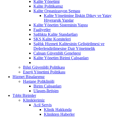
Kalite Yönetimi
Kalite Politikamız
Kalite Organizasyon Şeması
Kalite Yönetimine İlişkin Dikey ve Yatay
Hiyerarşik Yapılar
Kalite Yönetim Sisteminin Yapısı
Faaliyetler
Sağlıkta Kalite Standartları
SKS Kalite Komiteleri
Sağlık Hizmeti Kalitesinin Geliştirilmesi ve
Değerlendirilmesine Dair Yönetmelik
Çalışan Güvenliği Genelgesi
Kalite Yönetim Birimi Çalışanları
Bilgi Güvenliği Politikası
Enerji Yönetimi Politikası
Hizmet Binalarımız
Hastane Polikliniği
Birim Çalışanları
Ulaşım-İletişim
Tıbbi Birimler
Kliniklerimiz
Acil Servis
Klinik Hakkında
Klinikten Haberler