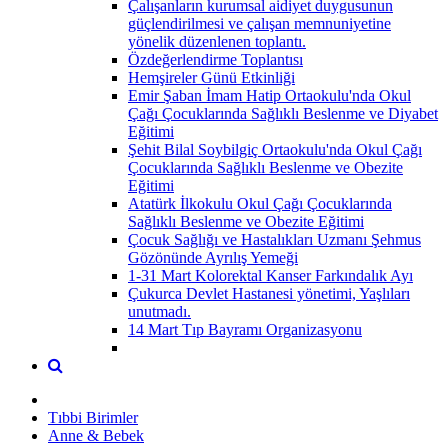
Çalışanların kurumsal aidiyet duygusunun
güçlendirilmesi ve çalışan memnuniyetine
yönelik düzenlenen toplantı.
Özdeğerlendirme Toplantısı
Hemşireler Günü Etkinliği
Emir Şaban İmam Hatip Ortaokulu'nda Okul
Çağı Çocuklarında Sağlıklı Beslenme ve Diyabet
Eğitimi
Şehit Bilal Soybilgiç Ortaokulu'nda Okul Çağı
Çocuklarında Sağlıklı Beslenme ve Obezite
Eğitimi
Atatürk İlkokulu Okul Çağı Çocuklarında
Sağlıklı Beslenme ve Obezite Eğitimi
Çocuk Sağlığı ve Hastalıkları Uzmanı Şehmus
Gözönünde Ayrılış Yemeği
1-31 Mart Kolorektal Kanser Farkındalık Ayı
Çukurca Devlet Hastanesi yönetimi, Yaşlıları
unutmadı.
14 Mart Tıp Bayramı Organizasyonu
Tıbbi Birimler
Anne & Bebek