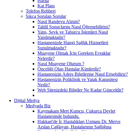
Harita
Kat Planı
Telefon Rehberi
Sıkça Sorulan Sorular
Nasıl Randevu Alırım?
Tahlil Sonuçlarını Nasıl Öğrenebilirim?
Yatış, Sevk ve Taburcu İşlemleri Nasıl
Yapılmaktadır?
Hastanenizde Hangi Sağlık Hizmetleri
Sunulmaktadır?
Muayene Olmak İçin Gereken Evraklar
Nelerdir?
Nasıl Muayene Olurum ?
Önceliği Olan Hastalar Kimlerdir?
Hastanenizin Adres Bilgilerine Nasıl Erişebiliriz?
Hastanenizin Poliklinik ve Yatak Kapasitesi
Nedir?
Web Sitenizdeki Bilgiler Ne Kadar Günceldir?
Dijital Medya
Medyada Biz
Kaymakam Mert Kumcu, Çukurca Devlet
Hastanesinde bulundu.
Hakkari'de İç Hastalıkları Uzmanı Dr. Merve
Arslan Çağlayan, Hastalarının Sağlığına