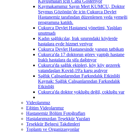
Kavuşmaları İçin Çaba Gösteriyor
Kaymakamımız Sayın Mert KUMCU, Doktor
Şeymus Gözönün’de için Çukurca Devlet
Hastanemiz tarafından düzenlenen veda yemeği
programına katıldı.
Çukurca Devlet Hastanesi yönetimi, Yaşlıları
unutmadı
Kadın sağlıkçılar, Irak sınırındaki köylerde
hastalara evde hizmet veriyor
Çukurca Devlet Hastanesinde yangın tatbikatı
Çukurca'da 17 doktorun görev yaptığı hastane
Iraklı hastalara da şifa dağıtıyor
Çukurca'da sağlık ekipleri, köy köy gezerek
vatandaşları Kovid-19'a karşı aşılıyor
Sağlık Çalışanlarından Farkındalık Etkinliği
Kaynak: Sağlık Çalışanlarından Farkındalık
Etkinliği
Çukurca'da doktor yokluğu değil, çokluğu var
Videolarımız
Eğitim Videolarımız
Hastanemiz Bölüm Fotoğrafları
Hastalarımızdan Teşekkür Yazıları
Teşekkür Belgesi Takdimleri
Toplantı ve Organizasyonlar