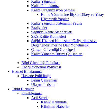
Kalite Yönetimi
Kalite Politikamız
Kalite Organizasyon Şeması
Kalite Yönetimine İlişkin Dikey ve Yatay
Hiyerarşik Yapılar
Kalite Yönetim Sisteminin Yapısı
Faaliyetler
Sağlıkta Kalite Standartları
SKS Kalite Komiteleri
Sağlık Hizmeti Kalitesinin Geliştirilmesi ve
Değerlendirilmesine Dair Yönetmelik
Çalışan Güvenliği Genelgesi
Kalite Yönetim Birimi Çalışanları
Bilgi Güvenliği Politikası
Enerji Yönetimi Politikası
Hizmet Binalarımız
Hastane Polikliniği
Birim Çalışanları
Ulaşım-İletişim
Tıbbi Birimler
Kliniklerimiz
Acil Servis
Klinik Hakkında
Klinikten Haberler