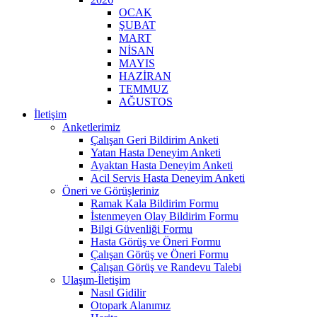
OCAK
ŞUBAT
MART
NİSAN
MAYIS
HAZİRAN
TEMMUZ
AĞUSTOS
İletişim
Anketlerimiz
Çalışan Geri Bildirim Anketi
Yatan Hasta Deneyim Anketi
Ayaktan Hasta Deneyim Anketi
Acil Servis Hasta Deneyim Anketi
Öneri ve Görüşleriniz
Ramak Kala Bildirim Formu
İstenmeyen Olay Bildirim Formu
Bilgi Güvenliği Formu
Hasta Görüş ve Öneri Formu
Çalışan Görüş ve Öneri Formu
Çalışan Görüş ve Randevu Talebi
Ulaşım-İletişim
Nasıl Gidilir
Otopark Alanımız