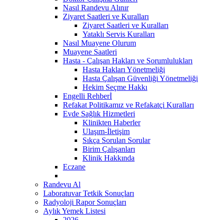
Nasıl Randevu Alınır
Ziyaret Saatleri ve Kuralları
Ziyaret Saatleri ve Kuralları
Yataklı Servis Kuralları
Nasıl Muayene Olurum
Muayene Saatleri
Hasta - Çalışan Hakları ve Sorumlulukları
Hasta Hakları Yönetmeliği
Hasta Çalışan Güvenliği Yönetmeliği
Hekim Seçme Hakkı
Engelli Rehberİ
Refakat Politikamız ve Refakatçi Kuralları
Evde Sağlık Hizmetleri
Klinikten Haberler
Ulaşım-İletişim
Sıkça Sorulan Sorular
Birim Çalışanları
Klinik Hakkında
Eczane
Randevu Al
Laboratuvar Tetkik Sonuçları
Radyoloji Rapor Sonuçları
Aylık Yemek Listesi
2026