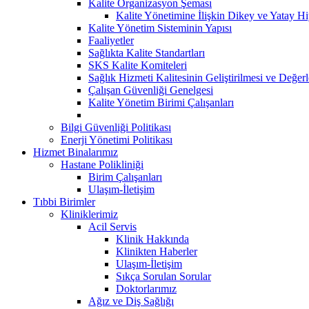
Kalite Organizasyon Şeması
Kalite Yönetimine İlişkin Dikey ve Yatay Hi
Kalite Yönetim Sisteminin Yapısı
Faaliyetler
Sağlıkta Kalite Standartları
SKS Kalite Komiteleri
Sağlık Hizmeti Kalitesinin Geliştirilmesi ve Değer
Çalışan Güvenliği Genelgesi
Kalite Yönetim Birimi Çalışanları
Bilgi Güvenliği Politikası
Enerji Yönetimi Politikası
Hizmet Binalarımız
Hastane Polikliniği
Birim Çalışanları
Ulaşım-İletişim
Tıbbi Birimler
Kliniklerimiz
Acil Servis
Klinik Hakkında
Klinikten Haberler
Ulaşım-İletişim
Sıkça Sorulan Sorular
Doktorlarımız
Ağız ve Diş Sağlığı