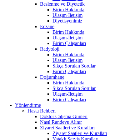
Beslenme ve Diyetetik
Birim Hakkında
Ulaşım-İletişim
Diyetisyenimiz
Eczane
Birim Hakkında
Ulaşım-İletişim
Birim Çalışanları
Radyoloji
Birim Hakkında
Ulaşım-İletişim
Sıkça Sorulan Sorular
Birim Çalışanları
Doğumhane
Birim Hakkında
Sıkça Sorulan Sorular
Ulaşım-İletişim
Birim Çalışanları
Yönlendirme
Hasta Rehberi
Doktor Çalışma Günleri
Nasıl Randevu Alınır
Ziyaret Saatleri ve Kuralları
Ziyaret Saatleri ve Kuralları
Yataklı Servis Kuralları