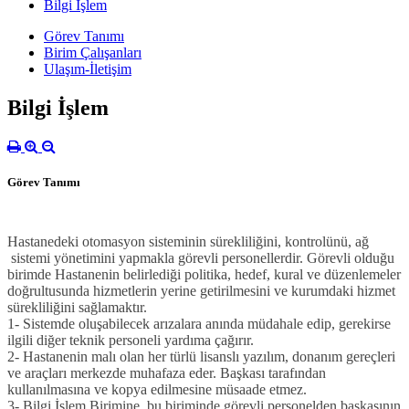
Bilgi İşlem
Görev Tanımı
Birim Çalışanları
Ulaşım-İletişim
Bilgi İşlem
Görev Tanımı
Hastanedeki otomasyon sisteminin sürekliliğini, kontrolünü, ağ
sistemi yönetimini yapmakla görevli personellerdir. Görevli olduğu
birimde Hastanenin belirlediği politika, hedef, kural ve düzenlemeler
doğrultusunda hizmetlerin yerine getirilmesini ve kurumdaki hizmet
sürekliliğini sağlamaktır.
1- Sistemde oluşabilecek arızalara anında müdahale edip, gerekirse
ilgili diğer teknik personeli yardıma çağırır.
2- Hastanenin malı olan her türlü lisanslı yazılım, donanım gereçleri
ve araçları merkezde muhafaza eder. Başkası tarafından
kullanılmasına ve kopya edilmesine müsaade etmez.
3- Bilgi İşlem Birimine, bu biriminde görevli personelden başkasının