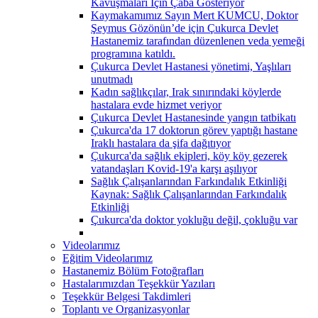
Kavuşmaları İçin Çaba Gösteriyor
Kaymakamımız Sayın Mert KUMCU, Doktor
Şeymus Gözönün’de için Çukurca Devlet
Hastanemiz tarafından düzenlenen veda yemeği
programına katıldı.
Çukurca Devlet Hastanesi yönetimi, Yaşlıları
unutmadı
Kadın sağlıkçılar, Irak sınırındaki köylerde
hastalara evde hizmet veriyor
Çukurca Devlet Hastanesinde yangın tatbikatı
Çukurca'da 17 doktorun görev yaptığı hastane
Iraklı hastalara da şifa dağıtıyor
Çukurca'da sağlık ekipleri, köy köy gezerek
vatandaşları Kovid-19'a karşı aşılıyor
Sağlık Çalışanlarından Farkındalık Etkinliği
Kaynak: Sağlık Çalışanlarından Farkındalık
Etkinliği
Çukurca'da doktor yokluğu değil, çokluğu var
Videolarımız
Eğitim Videolarımız
Hastanemiz Bölüm Fotoğrafları
Hastalarımızdan Teşekkür Yazıları
Teşekkür Belgesi Takdimleri
Toplantı ve Organizasyonlar