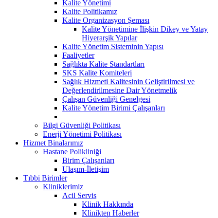
Kalite Yönetimi
Kalite Politikamız
Kalite Organizasyon Şeması
Kalite Yönetimine İlişkin Dikey ve Yatay
Hiyerarşik Yapılar
Kalite Yönetim Sisteminin Yapısı
Faaliyetler
Sağlıkta Kalite Standartları
SKS Kalite Komiteleri
Sağlık Hizmeti Kalitesinin Geliştirilmesi ve
Değerlendirilmesine Dair Yönetmelik
Çalışan Güvenliği Genelgesi
Kalite Yönetim Birimi Çalışanları
Bilgi Güvenliği Politikası
Enerji Yönetimi Politikası
Hizmet Binalarımız
Hastane Polikliniği
Birim Çalışanları
Ulaşım-İletişim
Tıbbi Birimler
Kliniklerimiz
Acil Servis
Klinik Hakkında
Klinikten Haberler