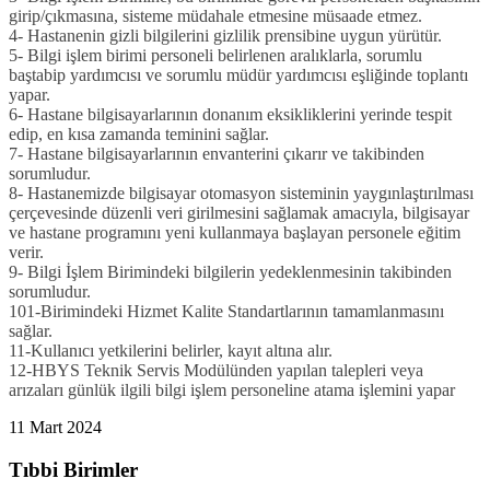
girip/çıkmasına, sisteme müdahale etmesine müsaade etmez.
4- Hastanenin gizli bilgilerini gizlilik prensibine uygun yürütür.
5- Bilgi işlem birimi personeli belirlenen aralıklarla, sorumlu
baştabip yardımcısı ve sorumlu müdür yardımcısı eşliğinde toplantı
yapar.
6- Hastane bilgisayarlarının donanım eksikliklerini yerinde tespit
edip, en kısa zamanda teminini sağlar.
7- Hastane bilgisayarlarının envanterini çıkarır ve takibinden
sorumludur.
8- Hastanemizde bilgisayar otomasyon sisteminin yaygınlaştırılması
çerçevesinde düzenli veri girilmesini sağlamak amacıyla, bilgisayar
ve hastane programını yeni kullanmaya başlayan personele eğitim
verir.
9- Bilgi İşlem Birimindeki bilgilerin yedeklenmesinin takibinden
sorumludur.
101-Birimindeki Hizmet Kalite Standartlarının tamamlanmasını
sağlar.
11-Kullanıcı yetkilerini belirler, kayıt altına alır.
12-HBYS Teknik Servis Modülünden yapılan talepleri veya
arızaları günlük ilgili bilgi işlem personeline atama işlemini yapar
11 Mart 2024
Tıbbi Birimler