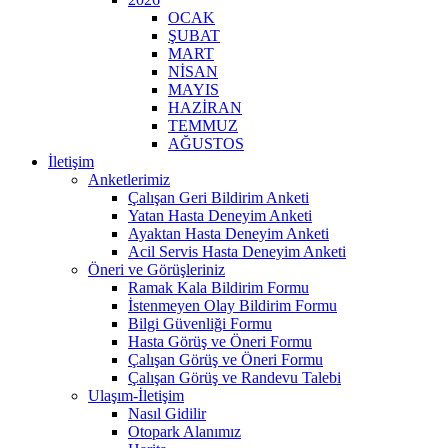
OCAK
ŞUBAT
MART
NİSAN
MAYIS
HAZİRAN
TEMMUZ
AĞUSTOS
İletişim
Anketlerimiz
Çalışan Geri Bildirim Anketi
Yatan Hasta Deneyim Anketi
Ayaktan Hasta Deneyim Anketi
Acil Servis Hasta Deneyim Anketi
Öneri ve Görüşleriniz
Ramak Kala Bildirim Formu
İstenmeyen Olay Bildirim Formu
Bilgi Güvenliği Formu
Hasta Görüş ve Öneri Formu
Çalışan Görüş ve Öneri Formu
Çalışan Görüş ve Randevu Talebi
Ulaşım-İletişim
Nasıl Gidilir
Otopark Alanımız