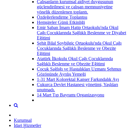
Çalışanların kurumsal aidiyet duygusunun
güçlendirilmesi ve çalışan memnuniyetine
yönelik düzenlenen toplantı.
Özdeğerlendirme Toplantısı
Hemşireler Günü Etkinliği
Emir Şaban İmam Hatip Ortaokulu'nda Okul
Çağı Çocuklarında Sağlıklı Beslenme ve Diyabet
Eğitimi
Şehit Bilal Soybilgiç Ortaokulu'nda Okul Çağı
Çocuklarında Sağlıklı Beslenme ve Obezite
Eğitimi
Atatürk İlkokulu Okul Çağı Çocuklarında
Sağlıklı Beslenme ve Obezite Eğitimi
Çocuk Sağlığı ve Hastalıkları Uzmanı Şehmus
Gözönünde Ayrılış Yemeği
1-31 Mart Kolorektal Kanser Farkındalık Ayı
Çukurca Devlet Hastanesi yönetimi, Yaşlıları
unutmadı.
14 Mart Tıp Bayramı Organizasyonu
Kurumsal
İdari Hizmetler