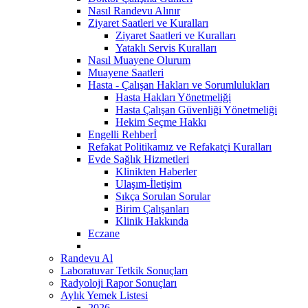
Nasıl Randevu Alınır
Ziyaret Saatleri ve Kuralları
Ziyaret Saatleri ve Kuralları
Yataklı Servis Kuralları
Nasıl Muayene Olurum
Muayene Saatleri
Hasta - Çalışan Hakları ve Sorumlulukları
Hasta Hakları Yönetmeliği
Hasta Çalışan Güvenliği Yönetmeliği
Hekim Seçme Hakkı
Engelli Rehberİ
Refakat Politikamız ve Refakatçi Kuralları
Evde Sağlık Hizmetleri
Klinikten Haberler
Ulaşım-İletişim
Sıkça Sorulan Sorular
Birim Çalışanları
Klinik Hakkında
Eczane
Randevu Al
Laboratuvar Tetkik Sonuçları
Radyoloji Rapor Sonuçları
Aylık Yemek Listesi
2026