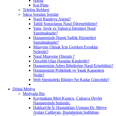
Harita
Kat Planı
Telefon Rehberi
Sıkça Sorulan Sorular
Nasıl Randevu Alırım?
Tahlil Sonuçlarını Nasıl Öğrenebilirim?
Yatış, Sevk ve Taburcu İşlemleri Nasıl
Yapılmaktadır?
Hastanenizde Hangi Sağlık Hizmetleri
Sunulmaktadır?
Muayene Olmak İçin Gereken Evraklar
Nelerdir?
Nasıl Muayene Olurum ?
Önceliği Olan Hastalar Kimlerdir?
Hastanenizin Adres Bilgilerine Nasıl Erişebiliriz?
Hastanenizin Poliklinik ve Yatak Kapasitesi
Nedir?
Web Sitenizdeki Bilgiler Ne Kadar Günceldir?
Dijital Medya
Medyada Biz
Kaymakam Mert Kumcu, Çukurca Devlet
Hastanesinde bulundu.
Hakkari'de İç Hastalıkları Uzmanı Dr. Merve
Arslan Çağlayan, Hastalarının Sağlığına