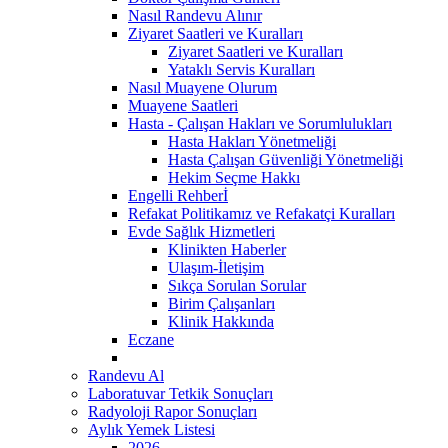
Nasıl Randevu Alınır
Ziyaret Saatleri ve Kuralları
Ziyaret Saatleri ve Kuralları
Yataklı Servis Kuralları
Nasıl Muayene Olurum
Muayene Saatleri
Hasta - Çalışan Hakları ve Sorumlulukları
Hasta Hakları Yönetmeliği
Hasta Çalışan Güvenliği Yönetmeliği
Hekim Seçme Hakkı
Engelli Rehberİ
Refakat Politikamız ve Refakatçi Kuralları
Evde Sağlık Hizmetleri
Klinikten Haberler
Ulaşım-İletişim
Sıkça Sorulan Sorular
Birim Çalışanları
Klinik Hakkında
Eczane
Randevu Al
Laboratuvar Tetkik Sonuçları
Radyoloji Rapor Sonuçları
Aylık Yemek Listesi
2026