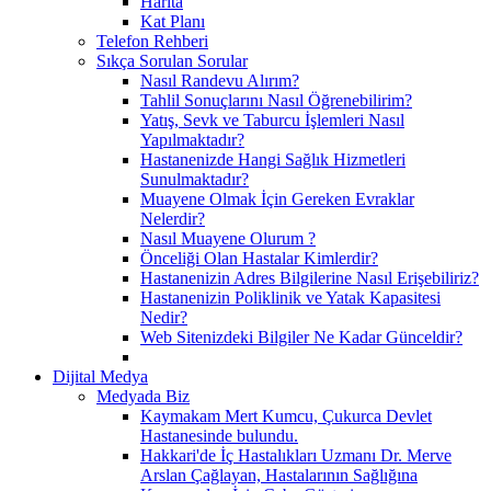
Harita
Kat Planı
Telefon Rehberi
Sıkça Sorulan Sorular
Nasıl Randevu Alırım?
Tahlil Sonuçlarını Nasıl Öğrenebilirim?
Yatış, Sevk ve Taburcu İşlemleri Nasıl
Yapılmaktadır?
Hastanenizde Hangi Sağlık Hizmetleri
Sunulmaktadır?
Muayene Olmak İçin Gereken Evraklar
Nelerdir?
Nasıl Muayene Olurum ?
Önceliği Olan Hastalar Kimlerdir?
Hastanenizin Adres Bilgilerine Nasıl Erişebiliriz?
Hastanenizin Poliklinik ve Yatak Kapasitesi
Nedir?
Web Sitenizdeki Bilgiler Ne Kadar Günceldir?
Dijital Medya
Medyada Biz
Kaymakam Mert Kumcu, Çukurca Devlet
Hastanesinde bulundu.
Hakkari'de İç Hastalıkları Uzmanı Dr. Merve
Arslan Çağlayan, Hastalarının Sağlığına