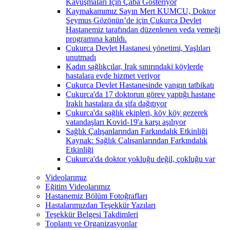
Kavuşmaları İçin Çaba Gösteriyor
Kaymakamımız Sayın Mert KUMCU, Doktor
Şeymus Gözönün’de için Çukurca Devlet
Hastanemiz tarafından düzenlenen veda yemeği
programına katıldı.
Çukurca Devlet Hastanesi yönetimi, Yaşlıları
unutmadı
Kadın sağlıkçılar, Irak sınırındaki köylerde
hastalara evde hizmet veriyor
Çukurca Devlet Hastanesinde yangın tatbikatı
Çukurca'da 17 doktorun görev yaptığı hastane
Iraklı hastalara da şifa dağıtıyor
Çukurca'da sağlık ekipleri, köy köy gezerek
vatandaşları Kovid-19'a karşı aşılıyor
Sağlık Çalışanlarından Farkındalık Etkinliği
Kaynak: Sağlık Çalışanlarından Farkındalık
Etkinliği
Çukurca'da doktor yokluğu değil, çokluğu var
Videolarımız
Eğitim Videolarımız
Hastanemiz Bölüm Fotoğrafları
Hastalarımızdan Teşekkür Yazıları
Teşekkür Belgesi Takdimleri
Toplantı ve Organizasyonlar