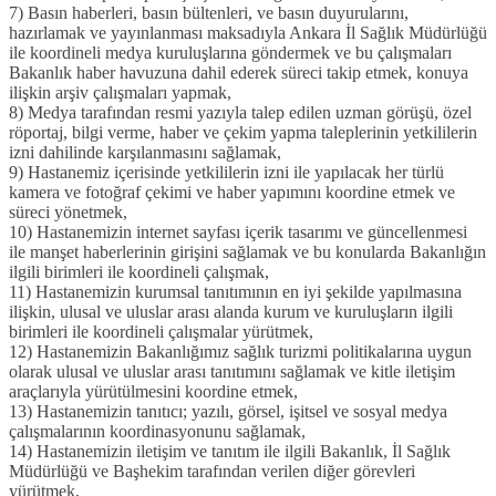
7) Basın haberleri, basın bültenleri, ve basın duyurularını,
hazırlamak ve yayınlanması maksadıyla Ankara İl Sağlık Müdürlüğü
ile koordineli medya kuruluşlarına göndermek ve bu çalışmaları
Bakanlık haber havuzuna dahil ederek süreci takip etmek, konuya
ilişkin arşiv çalışmaları yapmak,
8) Medya tarafından resmi yazıyla talep edilen uzman görüşü, özel
röportaj, bilgi verme, haber ve çekim yapma taleplerinin yetkililerin
izni dahilinde karşılanmasını sağlamak,
9) Hastanemiz içerisinde yetkililerin izni ile yapılacak her türlü
kamera ve fotoğraf çekimi ve haber yapımını koordine etmek ve
süreci yönetmek,
10) Hastanemizin internet sayfası içerik tasarımı ve güncellenmesi
ile manşet haberlerinin girişini sağlamak ve bu konularda Bakanlığın
ilgili birimleri ile koordineli çalışmak,
11) Hastanemizin kurumsal tanıtımının en iyi şekilde yapılmasına
ilişkin, ulusal ve uluslar arası alanda kurum ve kuruluşların ilgili
birimleri ile koordineli çalışmalar yürütmek,
12) Hastanemizin Bakanlığımız sağlık turizmi politikalarına uygun
olarak ulusal ve uluslar arası tanıtımını sağlamak ve kitle iletişim
araçlarıyla yürütülmesini koordine etmek,
13) Hastanemizin tanıtıcı; yazılı, görsel, işitsel ve sosyal medya
çalışmalarının koordinasyonunu sağlamak,
14) Hastanemizin iletişim ve tanıtım ile ilgili Bakanlık, İl Sağlık
Müdürlüğü ve Başhekim tarafından verilen diğer görevleri
yürütmek,