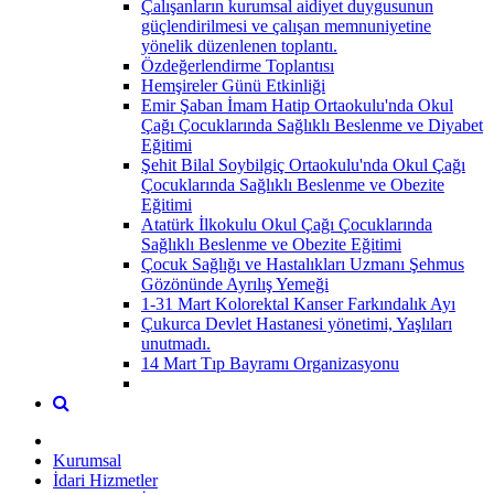
Çalışanların kurumsal aidiyet duygusunun
güçlendirilmesi ve çalışan memnuniyetine
yönelik düzenlenen toplantı.
Özdeğerlendirme Toplantısı
Hemşireler Günü Etkinliği
Emir Şaban İmam Hatip Ortaokulu'nda Okul
Çağı Çocuklarında Sağlıklı Beslenme ve Diyabet
Eğitimi
Şehit Bilal Soybilgiç Ortaokulu'nda Okul Çağı
Çocuklarında Sağlıklı Beslenme ve Obezite
Eğitimi
Atatürk İlkokulu Okul Çağı Çocuklarında
Sağlıklı Beslenme ve Obezite Eğitimi
Çocuk Sağlığı ve Hastalıkları Uzmanı Şehmus
Gözönünde Ayrılış Yemeği
1-31 Mart Kolorektal Kanser Farkındalık Ayı
Çukurca Devlet Hastanesi yönetimi, Yaşlıları
unutmadı.
14 Mart Tıp Bayramı Organizasyonu
Kurumsal
İdari Hizmetler