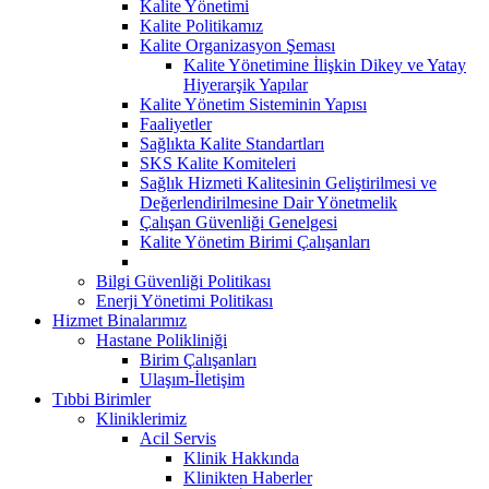
Kalite Yönetimi
Kalite Politikamız
Kalite Organizasyon Şeması
Kalite Yönetimine İlişkin Dikey ve Yatay
Hiyerarşik Yapılar
Kalite Yönetim Sisteminin Yapısı
Faaliyetler
Sağlıkta Kalite Standartları
SKS Kalite Komiteleri
Sağlık Hizmeti Kalitesinin Geliştirilmesi ve
Değerlendirilmesine Dair Yönetmelik
Çalışan Güvenliği Genelgesi
Kalite Yönetim Birimi Çalışanları
Bilgi Güvenliği Politikası
Enerji Yönetimi Politikası
Hizmet Binalarımız
Hastane Polikliniği
Birim Çalışanları
Ulaşım-İletişim
Tıbbi Birimler
Kliniklerimiz
Acil Servis
Klinik Hakkında
Klinikten Haberler