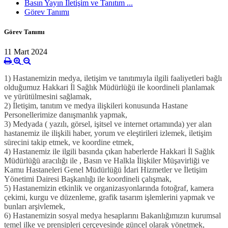
Basın Yayın İletişim ve Tanıtım ...
Görev Tanımı
Görev Tanımı
11 Mart 2024
1) Hastanemizin medya, iletişim ve tanıtımıyla ilgili faaliyetleri bağlı
olduğumuz Hakkari İl Sağlık Müdürlüğü ile koordineli planlamak
ve yürütülmesini sağlamak,
2)
İletişim, tanıtım ve medya ilişkileri konusunda Hastane
Personellerimize danışmanlık yapmak,
3) Medyada ( yazılı, görsel, işitsel ve internet ortamında) yer alan
hastanemiz ile ilişkili haber, yorum ve eleştirileri izlemek, iletişim
sürecini takip etmek, ve koordine etmek,
4) Hastanemiz ile ilgili basında çıkan haberlerde Hakkari İl Sağlık
Müdürlüğü aracılığı ile , Basın ve Halkla İlişkiler Müşavirliği ve
Kamu Hastaneleri Genel Müdürlüğü İdari Hizmetler ve İletişim
Yönetimi Dairesi Başkanlığı ile koordineli çalışmak,
5) Hastanemizin etkinlik ve organizasyonlarında fotoğraf, kamera
çekimi, kurgu ve düzenleme, grafik tasarım işlemlerini yapmak ve
bunları arşivlemek,
6) Hastanemizin sosyal medya hesaplarını Bakanlığımızın kurumsal
temel ilke ve prensipleri çerçevesinde güncel olarak yönetmek,