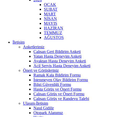
OCAK
ŞUBAT
MART
NİSAN
MAYIS
HAZİRAN
TEMMUZ
AĞUSTOS
İletişim
Anketlerimiz
Çalışan Geri Bildirim Anketi
Yatan Hasta Deneyim Anketi
Ayaktan Hasta Deneyim Anketi
Acil Servis Hasta Deneyim Anketi
Öneri ve Görüşleriniz
Ramak Kala Bildirim Formu
İstenmeyen Olay Bildirim Formu
Bilgi Güvenliği Formu
Hasta Görüş ve Öneri Formu
Çalışan Görüş ve Öneri Formu
Çalışan Görüş ve Randevu Talebi
Ulaşım-İletişim
Nasıl Gidilir
Otopark Alanımız