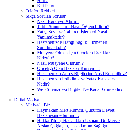
Harita
Kat Planı
Telefon Rehberi
Sıkça Sorulan Sorular
Nasıl Randevu Alırım?
Tahlil Sonuçlarını Nasıl Öğrenebilirim?
Yatış, Sevk ve Taburcu İşlemleri Nasıl
Yapılmaktadır?
Hastanenizde Hangi Sağlık Hizmetleri
Sunulmaktadır?
Muayene Olmak İçin Gereken Evraklar
Nelerdir?
Nasıl Muayene Olurum ?
Önceliği Olan Hastalar Kimlerdir?
Hastanenizin Adres Bilgilerine Nasıl Erişebiliriz?
Hastanenizin Poliklinik ve Yatak Kapasitesi
Nedir?
Web Sitenizdeki Bilgiler Ne Kadar Günceldir?
Dijital Medya
Medyada Biz
Kaymakam Mert Kumcu, Çukurca Devlet
Hastanesinde bulundu.
Hakkari'de İç Hastalıkları Uzmanı Dr. Merve
Arslan Çağlayan, Hastalarının Sağlığına