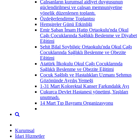
Çalışanların kurumsal aidiyet duygusunun
güçlendirilmesi ve çalışan memnuniyetine
yönelik düzenlenen toplantı.
Özdeğerlendirme Toplantısı
Hemşireler Günü Etkinliği
Emir Şaban İmam Hatip Ortaokulu'nda Okul
Çağı Çocuklarında Sağlıklı Beslenme ve Diyabet
Eğitimi
Şehit Bilal Soybilgiç Ortaokulu'nda Okul Çağı
Çocuklarında Sağlıklı Beslenme ve Obezite
Eğitimi
Atatürk İlkokulu Okul Çağı Çocuklarında
Sağlıklı Beslenme ve Obezite Eğitimi
Çocuk Sağlığı ve Hastalıkları Uzmanı Şehmus
Gözönünde Ayrılış Yemeği
1-31 Mart Kolorektal Kanser Farkındalık Ayı
Çukurca Devlet Hastanesi yönetimi, Yaşlıları
unutmadı.
14 Mart Tıp Bayramı Organizasyonu
Kurumsal
İdari Hizmetler