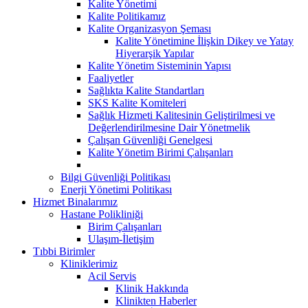
Kalite Yönetimi
Kalite Politikamız
Kalite Organizasyon Şeması
Kalite Yönetimine İlişkin Dikey ve Yatay
Hiyerarşik Yapılar
Kalite Yönetim Sisteminin Yapısı
Faaliyetler
Sağlıkta Kalite Standartları
SKS Kalite Komiteleri
Sağlık Hizmeti Kalitesinin Geliştirilmesi ve
Değerlendirilmesine Dair Yönetmelik
Çalışan Güvenliği Genelgesi
Kalite Yönetim Birimi Çalışanları
Bilgi Güvenliği Politikası
Enerji Yönetimi Politikası
Hizmet Binalarımız
Hastane Polikliniği
Birim Çalışanları
Ulaşım-İletişim
Tıbbi Birimler
Kliniklerimiz
Acil Servis
Klinik Hakkında
Klinikten Haberler