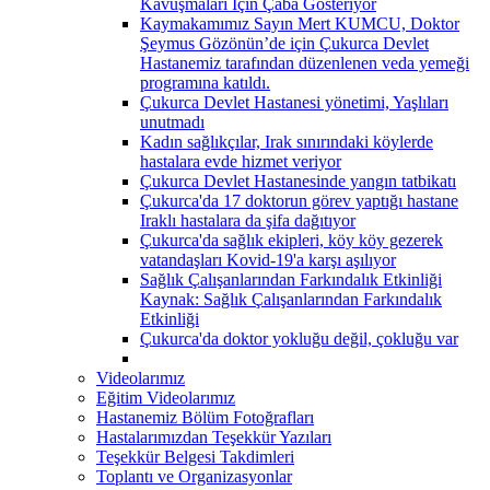
Kavuşmaları İçin Çaba Gösteriyor
Kaymakamımız Sayın Mert KUMCU, Doktor
Şeymus Gözönün’de için Çukurca Devlet
Hastanemiz tarafından düzenlenen veda yemeği
programına katıldı.
Çukurca Devlet Hastanesi yönetimi, Yaşlıları
unutmadı
Kadın sağlıkçılar, Irak sınırındaki köylerde
hastalara evde hizmet veriyor
Çukurca Devlet Hastanesinde yangın tatbikatı
Çukurca'da 17 doktorun görev yaptığı hastane
Iraklı hastalara da şifa dağıtıyor
Çukurca'da sağlık ekipleri, köy köy gezerek
vatandaşları Kovid-19'a karşı aşılıyor
Sağlık Çalışanlarından Farkındalık Etkinliği
Kaynak: Sağlık Çalışanlarından Farkındalık
Etkinliği
Çukurca'da doktor yokluğu değil, çokluğu var
Videolarımız
Eğitim Videolarımız
Hastanemiz Bölüm Fotoğrafları
Hastalarımızdan Teşekkür Yazıları
Teşekkür Belgesi Takdimleri
Toplantı ve Organizasyonlar