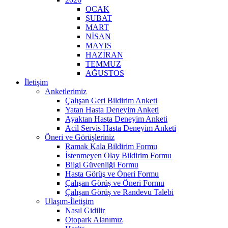
OCAK
ŞUBAT
MART
NİSAN
MAYIS
HAZİRAN
TEMMUZ
AĞUSTOS
İletişim
Anketlerimiz
Çalışan Geri Bildirim Anketi
Yatan Hasta Deneyim Anketi
Ayaktan Hasta Deneyim Anketi
Acil Servis Hasta Deneyim Anketi
Öneri ve Görüşleriniz
Ramak Kala Bildirim Formu
İstenmeyen Olay Bildirim Formu
Bilgi Güvenliği Formu
Hasta Görüş ve Öneri Formu
Çalışan Görüş ve Öneri Formu
Çalışan Görüş ve Randevu Talebi
Ulaşım-İletişim
Nasıl Gidilir
Otopark Alanımız