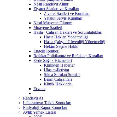
Nasıl Randevu Alınır
Ziyaret Saatleri ve Kuralları
Ziyaret Saatleri ve Kuralları
Yataklı Servis Kuralları
Nasıl Muayene Olurum
Muayene Saatleri
Hasta - Çalışan Hakları ve Sorumlulukları
Hasta Hakları Yönetmeliği
Hasta Çalışan Güvenliği Yönetmeliği
Hekim Seçme Hakkı
Engelli Rehberİ
Refakat Politikamız ve Refakatçi Kuralları
Evde Sağlık Hizmetleri
Klinikten Haberler
Ulaşım-İletişim
Sıkça Sorulan Sorular
Birim Çalışanları
Klinik Hakkında
Eczane
Randevu Al
Laboratuvar Tetkik Sonuçları
Radyoloji Rapor Sonuçları
Aylık Yemek Listesi
2026