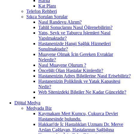
Harita
Kat Planı
Telefon Rehberi
Sıkça Sorulan Sorular
Nasıl Randevu Alırım?
Tahlil Sonuçlarını Nasıl Öğrenebilirim?
Yatış, Sevk ve Taburcu İşlemleri Nasıl
Yapılmaktadır?
Hastanenizde Hangi Sağlık Hizmetleri
Sunulmaktadır?
Muayene Olmak İçin Gereken Evraklar
Nelerdir?
Nasıl Muayene Olurum ?
Önceliği Olan Hastalar Kimlerdir?
Hastanenizin Adres Bilgilerine Nasıl Erişebiliriz?
Hastanenizin Poliklinik ve Yatak Kapasitesi
Nedir?
Web Sitenizdeki Bilgiler Ne Kadar Günceldir?
Dijital Medya
Medyada Biz
Kaymakam Mert Kumcu, Çukurca Devlet
Hastanesinde bulundu.
Hakkari'de İç Hastalıkları Uzmanı Dr. Merve
Arslan Çağlayan, Hastalarının Sağlığına