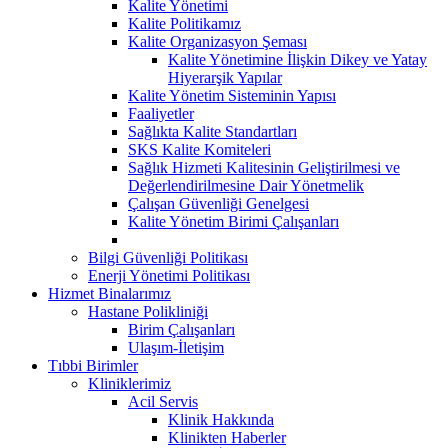
Kalite Yönetimi
Kalite Politikamız
Kalite Organizasyon Şeması
Kalite Yönetimine İlişkin Dikey ve Yatay
Hiyerarşik Yapılar
Kalite Yönetim Sisteminin Yapısı
Faaliyetler
Sağlıkta Kalite Standartları
SKS Kalite Komiteleri
Sağlık Hizmeti Kalitesinin Geliştirilmesi ve
Değerlendirilmesine Dair Yönetmelik
Çalışan Güvenliği Genelgesi
Kalite Yönetim Birimi Çalışanları
Bilgi Güvenliği Politikası
Enerji Yönetimi Politikası
Hizmet Binalarımız
Hastane Polikliniği
Birim Çalışanları
Ulaşım-İletişim
Tıbbi Birimler
Kliniklerimiz
Acil Servis
Klinik Hakkında
Klinikten Haberler