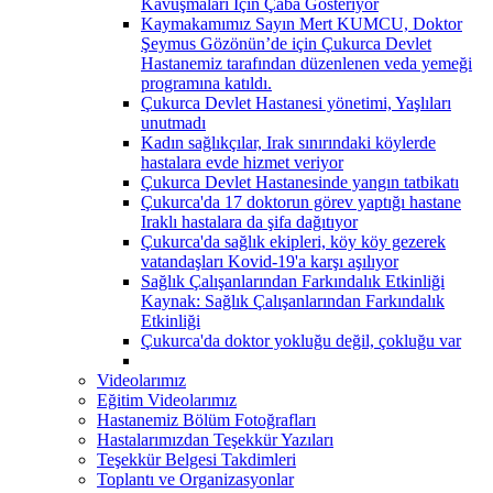
Kavuşmaları İçin Çaba Gösteriyor
Kaymakamımız Sayın Mert KUMCU, Doktor
Şeymus Gözönün’de için Çukurca Devlet
Hastanemiz tarafından düzenlenen veda yemeği
programına katıldı.
Çukurca Devlet Hastanesi yönetimi, Yaşlıları
unutmadı
Kadın sağlıkçılar, Irak sınırındaki köylerde
hastalara evde hizmet veriyor
Çukurca Devlet Hastanesinde yangın tatbikatı
Çukurca'da 17 doktorun görev yaptığı hastane
Iraklı hastalara da şifa dağıtıyor
Çukurca'da sağlık ekipleri, köy köy gezerek
vatandaşları Kovid-19'a karşı aşılıyor
Sağlık Çalışanlarından Farkındalık Etkinliği
Kaynak: Sağlık Çalışanlarından Farkındalık
Etkinliği
Çukurca'da doktor yokluğu değil, çokluğu var
Videolarımız
Eğitim Videolarımız
Hastanemiz Bölüm Fotoğrafları
Hastalarımızdan Teşekkür Yazıları
Teşekkür Belgesi Takdimleri
Toplantı ve Organizasyonlar