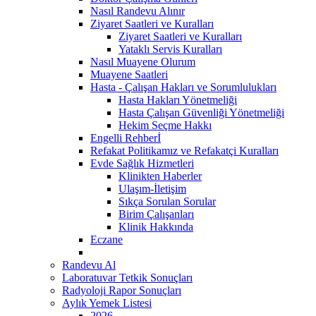
Nasıl Randevu Alınır
Ziyaret Saatleri ve Kuralları
Ziyaret Saatleri ve Kuralları
Yataklı Servis Kuralları
Nasıl Muayene Olurum
Muayene Saatleri
Hasta - Çalışan Hakları ve Sorumlulukları
Hasta Hakları Yönetmeliği
Hasta Çalışan Güvenliği Yönetmeliği
Hekim Seçme Hakkı
Engelli Rehberİ
Refakat Politikamız ve Refakatçi Kuralları
Evde Sağlık Hizmetleri
Klinikten Haberler
Ulaşım-İletişim
Sıkça Sorulan Sorular
Birim Çalışanları
Klinik Hakkında
Eczane
Randevu Al
Laboratuvar Tetkik Sonuçları
Radyoloji Rapor Sonuçları
Aylık Yemek Listesi
2026