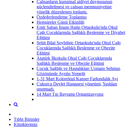
Çalışanların kurumsal aidiyet duygusunun
güçlendirilmesi ve çalışan memnuniyetine
yönelik düzenlenen toplantı.
Özdeğerlendirme Toplantısı
Hemşireler Günü Etkinliği
Emir Şaban İmam Hatip Ortaokulu'nda Okul
Çağı Çocuklarında Sağlıklı Beslenme ve Diyabet
Eğitimi
Şehit Bilal Soybilgiç Ortaokulu'nda Okul Çağı
Çocuklarında Sağlıklı Beslenme ve Obezite
Eğitimi
Atatürk İlkokulu Okul Çağı Çocuklarında
Sağlıklı Beslenme ve Obezite Eğitimi
Çocuk Sağlığı ve Hastalıkları Uzmanı Şehmus
Gözönünde Ayrılış Yemeği
1-31 Mart Kolorektal Kanser Farkındalık Ayı
Çukurca Devlet Hastanesi yönetimi, Yaşlıları
unutmadı.
14 Mart Tıp Bayramı Organizasyonu
Tıbbi Birimler
Kliniklerimiz