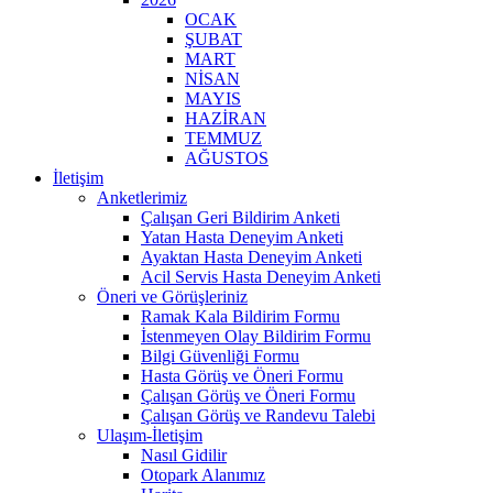
OCAK
ŞUBAT
MART
NİSAN
MAYIS
HAZİRAN
TEMMUZ
AĞUSTOS
İletişim
Anketlerimiz
Çalışan Geri Bildirim Anketi
Yatan Hasta Deneyim Anketi
Ayaktan Hasta Deneyim Anketi
Acil Servis Hasta Deneyim Anketi
Öneri ve Görüşleriniz
Ramak Kala Bildirim Formu
İstenmeyen Olay Bildirim Formu
Bilgi Güvenliği Formu
Hasta Görüş ve Öneri Formu
Çalışan Görüş ve Öneri Formu
Çalışan Görüş ve Randevu Talebi
Ulaşım-İletişim
Nasıl Gidilir
Otopark Alanımız