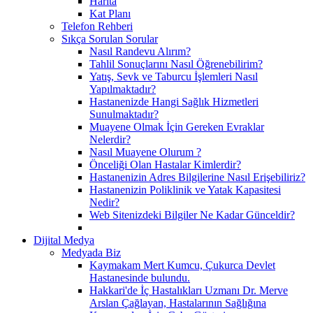
Harita
Kat Planı
Telefon Rehberi
Sıkça Sorulan Sorular
Nasıl Randevu Alırım?
Tahlil Sonuçlarını Nasıl Öğrenebilirim?
Yatış, Sevk ve Taburcu İşlemleri Nasıl
Yapılmaktadır?
Hastanenizde Hangi Sağlık Hizmetleri
Sunulmaktadır?
Muayene Olmak İçin Gereken Evraklar
Nelerdir?
Nasıl Muayene Olurum ?
Önceliği Olan Hastalar Kimlerdir?
Hastanenizin Adres Bilgilerine Nasıl Erişebiliriz?
Hastanenizin Poliklinik ve Yatak Kapasitesi
Nedir?
Web Sitenizdeki Bilgiler Ne Kadar Günceldir?
Dijital Medya
Medyada Biz
Kaymakam Mert Kumcu, Çukurca Devlet
Hastanesinde bulundu.
Hakkari'de İç Hastalıkları Uzmanı Dr. Merve
Arslan Çağlayan, Hastalarının Sağlığına