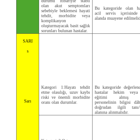
durumu itibariyle stabil
olan akut semptomları
Bu kategoride olan has
sebebiyle beklemesi hayati
acil servis içerisinde
tehdit, morbidite veya
alanda muayene edilmelid
komplikasyon
oluşturmayacak basit sağlık
sorunları bulunan hastalar.
SARI
s
Kategori 1:Hayatı tehdit
Bu kategoride değerlend
etme olasılığı, uzuv kaybı
hastalar hekim veya 
riski ve önemli morbidite
eğitimi almış sa
Sarı
oranı olan durumlar.
personelinin bilgisi dâh
doğrudan ilgili tanı/t
alanına alınmalıdır.