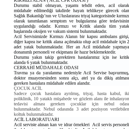
KIRMIZI ALAN ( ACİL CPR ODASI )
Durumu stabil olmayan, yaşamı tehdit eden, acil olara
müdahale edilmediği takdirde hayatı tehlikeye girecek ola
Sağlık Bakanlığı’nın ve Uluslararası triyaj kategorisinde kırmız
olarak tanımlanan semptom ve bulgularına göre tedavisini
uygulandığı odadır. Kırmızı ve Kritik alanda tüm yata
başlarında oksijen ve vakum sistemi bulunmaktadır.
Acil Servisimizde Kırmızı Alanın bir kapısı ambulans girişi
diğer kapısı ise kritik alana açılmakta olup acil müdahale için 
adet yatak bulunmaktadır. Her an Acil müdahale yapmay
donanımlı personeli ve ekipmanı ile hazır beklemektedir.
Durumu yakın takip gerektiren hastalarımız için ise kriti
alanda 6 yatak bulunmaktadır.
CERRAHİ MÜDAHALE ODASI
Travma ya da yaralanma nedeniyle Acil Servise başvurmuş
doktor muayenesinden sonra alçı, atel ya da dikiş atılmas
gereken hastalara müdahale edilen alandır.
ÇOCUK ACİL
Sadece çocuk hastalara ayrılmış, triyaj, hasta kabul, ik
poliklinik, 10 yataklı müşahede ve gözlem alanı ile inhalasyo
tedavisi alması gereken çocuklar için nebul odas
bulunmaktadır. Nebul odasında 3 adet pozisyon verilebile
koltuk bulunmaktadır.
ACİL LABORATUARI
Acil serviste alınan kan ve idrar örnekleri Acil servis personel