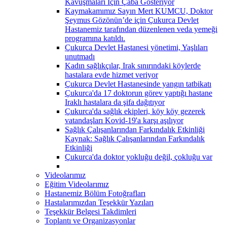
Kavuşmaları İçin Çaba Gösteriyor
Kaymakamımız Sayın Mert KUMCU, Doktor
Şeymus Gözönün’de için Çukurca Devlet
Hastanemiz tarafından düzenlenen veda yemeği
programına katıldı.
Çukurca Devlet Hastanesi yönetimi, Yaşlıları
unutmadı
Kadın sağlıkçılar, Irak sınırındaki köylerde
hastalara evde hizmet veriyor
Çukurca Devlet Hastanesinde yangın tatbikatı
Çukurca'da 17 doktorun görev yaptığı hastane
Iraklı hastalara da şifa dağıtıyor
Çukurca'da sağlık ekipleri, köy köy gezerek
vatandaşları Kovid-19'a karşı aşılıyor
Sağlık Çalışanlarından Farkındalık Etkinliği
Kaynak: Sağlık Çalışanlarından Farkındalık
Etkinliği
Çukurca'da doktor yokluğu değil, çokluğu var
Videolarımız
Eğitim Videolarımız
Hastanemiz Bölüm Fotoğrafları
Hastalarımızdan Teşekkür Yazıları
Teşekkür Belgesi Takdimleri
Toplantı ve Organizasyonlar