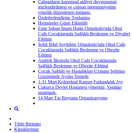
Çalışanların kurumsal aidiyet duygusunun
güçlendirilmesi ve çalışan memnuniyetine
yönelik düzenlenen toplantı.
Özdeğerlendirme Toplantısı
Hemşireler Günü Etkinliği
Emir Şaban İmam Hatip Ortaokulu'nda Okul
Çağı Çocuklarında Sağlıklı Beslenme ve Diyabet
Eğitimi
Şehit Bilal Soybilgiç Ortaokulu'nda Okul Çağı
Çocuklarında Sağlıklı Beslenme ve Obezite
Eğitimi
Atatürk İlkokulu Okul Çağı Çocuklarında
Sağlıklı Beslenme ve Obezite Eğitimi
Çocuk Sağlığı ve Hastalıkları Uzmanı Şehmus
Gözönünde Ayrılış Yemeği
1-31 Mart Kolorektal Kanser Farkındalık Ayı
Çukurca Devlet Hastanesi yönetimi, Yaşlıları
unutmadı.
14 Mart Tıp Bayramı Organizasyonu
Tıbbi Birimler
Kliniklerimiz