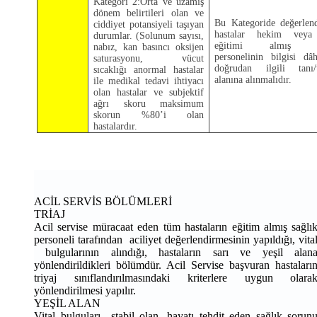
Kategori 2:Orta ve uzamış
dönem belirtileri olan ve
Bu Kategoride değerlend
ciddiyet potansiyeli taşıyan
hastalar hekim veya 
durumlar. (Solunum sayısı,
eğitimi almış sa
nabız, kan basıncı oksijen
personelinin bilgisi dâh
saturasyonu, vücut
doğrudan ilgili tanı/t
sıcaklığı anormal hastalar
alanına alınmalıdır.
ile medikal tedavi ihtiyacı
olan hastalar ve subjektif
ağrı skoru maksimum
skorun %80’i olan
hastalardır.
ACİL SERVİS BÖLÜMLERİ
TRİAJ
Acil servise müracaat eden tüm hastaların eğitim almış sağlı
personeli tarafından aciliyet değerlendirmesinin yapıldığı, vita
bulgularının alındığı, hastaların sarı ve yeşil alan
yönlendirildikleri bölümdür. Acil Servise başvuran hastaları
triyaj sınıflandırılmasındaki kriterlere uygun olara
yönlendirilmesi yapılır.
YEŞİL ALAN
Vital bulguları stabil olan, hayatı tehdit eden sağlık sorun