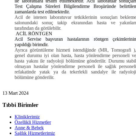
ile laboratuara teslim edilmektedir. Acil laboratuar sonuçlar
Test Çalışma Süreleri Bilgilendirme Broşüründe belirtile
zamanlarda test edilmektedir.
Acil de istenen laboratuvar tetkiklerinin sonuçları beklem
salonundaki sonuç takip ekranından hasta ve yakınlar
tarafından da görülebilir.
ACİL RÖNTGEN
Acil
Servise başvuran hastalarının röntgen çekimlerini
yapıldığı birimdir.
Ayrıca görüntüleme hizmeti istendiğinde (MR, Tomografi )
genel durumu iyi olan hasta, hasta yönlendirme personeli v
hasta yakını ile radyoloji bölümüne gönderilir. Durumu stabi
olmayan hastalar yönlendirme personeli ile sağlık personel
refakatinde yatak ya da tekerlekli sandalye ile radyoloj
bölümüne gönderilir.
13 Mart 2024
Tıbbi Birimler
Kliniklerimiz
Özellikli Hizmetler
Anne & Bebek
Sağlık Hizmetlerimiz