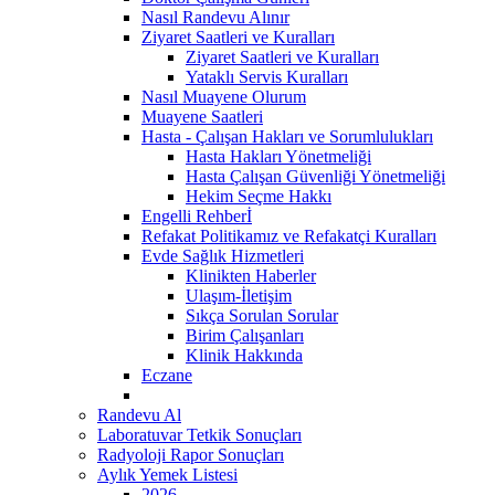
Nasıl Randevu Alınır
Ziyaret Saatleri ve Kuralları
Ziyaret Saatleri ve Kuralları
Yataklı Servis Kuralları
Nasıl Muayene Olurum
Muayene Saatleri
Hasta - Çalışan Hakları ve Sorumlulukları
Hasta Hakları Yönetmeliği
Hasta Çalışan Güvenliği Yönetmeliği
Hekim Seçme Hakkı
Engelli Rehberİ
Refakat Politikamız ve Refakatçi Kuralları
Evde Sağlık Hizmetleri
Klinikten Haberler
Ulaşım-İletişim
Sıkça Sorulan Sorular
Birim Çalışanları
Klinik Hakkında
Eczane
Randevu Al
Laboratuvar Tetkik Sonuçları
Radyoloji Rapor Sonuçları
Aylık Yemek Listesi
2026