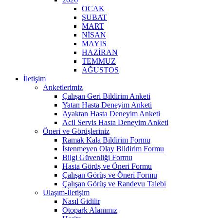
OCAK
ŞUBAT
MART
NİSAN
MAYIS
HAZİRAN
TEMMUZ
AĞUSTOS
İletişim
Anketlerimiz
Çalışan Geri Bildirim Anketi
Yatan Hasta Deneyim Anketi
Ayaktan Hasta Deneyim Anketi
Acil Servis Hasta Deneyim Anketi
Öneri ve Görüşleriniz
Ramak Kala Bildirim Formu
İstenmeyen Olay Bildirim Formu
Bilgi Güvenliği Formu
Hasta Görüş ve Öneri Formu
Çalışan Görüş ve Öneri Formu
Çalışan Görüş ve Randevu Talebi
Ulaşım-İletişim
Nasıl Gidilir
Otopark Alanımız