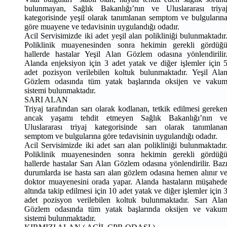
bulunmayan, Sağlık Bakanlığı’nın ve Uluslararası triya
kategorisinde yeşil olarak tanımlanan semptom ve bulguların
göre muayene ve tedavisinin uygulandığı odadır.
Acil Servisimizde iki adet yeşil alan polikliniği bulunmaktadır
Poliklinik muayenesinden sonra hekimin gerekli gördüğ
hallerde hastalar Yeşil Alan Gözlem odasına yönlendirilir
Alanda enjeksiyon için 3 adet yatak ve diğer işlemler için 
adet pozisyon verilebilen koltuk bulunmaktadır. Yeşil Ala
Gözlem odasında tüm yatak başlarında oksijen ve vaku
sistemi bulunmaktadır.
SARI ALAN
Triyaj tarafından sarı olarak kodlanan, tetkik edilmesi gereke
ancak yaşamı tehdit etmeyen Sağlık Bakanlığı’nın v
Uluslararası triyaj kategorisinde sarı olarak tanımlana
semptom ve bulgularına göre tedavisinin uygulandığı odadır.
Acil Servisimizde iki adet sarı alan polikliniği bulunmaktadır
Poliklinik muayenesinden sonra hekimin gerekli gördüğ
hallerde hastalar Sarı Alan Gözlem odasına yönlendirilir. Baz
durumlarda ise hasta sarı alan gözlem odasına hemen alınır v
doktor muayenesini orada yapar. Alanda hastaların müşahed
altında takip edilmesi için 10 adet yatak ve diğer işlemler için 
adet pozisyon verilebilen koltuk bulunmaktadır. Sarı Ala
Gözlem odasında tüm yatak başlarında oksijen ve vaku
sistemi bulunmaktadır.