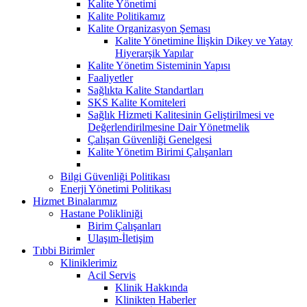
Kalite Yönetimi
Kalite Politikamız
Kalite Organizasyon Şeması
Kalite Yönetimine İlişkin Dikey ve Yatay
Hiyerarşik Yapılar
Kalite Yönetim Sisteminin Yapısı
Faaliyetler
Sağlıkta Kalite Standartları
SKS Kalite Komiteleri
Sağlık Hizmeti Kalitesinin Geliştirilmesi ve
Değerlendirilmesine Dair Yönetmelik
Çalışan Güvenliği Genelgesi
Kalite Yönetim Birimi Çalışanları
Bilgi Güvenliği Politikası
Enerji Yönetimi Politikası
Hizmet Binalarımız
Hastane Polikliniği
Birim Çalışanları
Ulaşım-İletişim
Tıbbi Birimler
Kliniklerimiz
Acil Servis
Klinik Hakkında
Klinikten Haberler