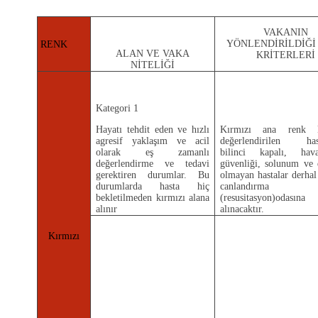
VAKANIN
YÖNLENDİRİLDİĞİ
RENK
ALAN VE VAKA
KRİTERLERİ
NİTELİĞİ
Kategori 1
Hayatı tehdit eden ve hızlı
Kırmızı ana renk 
agresif yaklaşım ve acil
değerlendirilen hast
olarak eş zamanlı
bilinci kapalı, ha
değerlendirme ve tedavi
güvenliği, solunum ve 
gerektiren durumlar. Bu
olmayan hastalar derhal
durumlarda hasta hiç
canlandırma
bekletilmeden kırmızı alana
(resusitasyon)odasına
alınır
alınacaktır.
Kırmızı