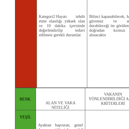
Kategori2:Hayatı tehdit
Bilinci kapanabilecek, 
etme olasılığı yüksek olan
güvensiz ve so
ve 10 dakika içerisinde
durabileceği ön görülen
değerlendirilip tedavi
doğrudan kırmızı
edilmesi gerekli durumlar.
alınacaktır
VAKANIN
YÖNLENDİRİLDİĞİ 
RENK
ALAN VE VAKA
KRİTERLERİ
NİTELİĞİ
YEŞİL
Ayaktan başvuran, genel