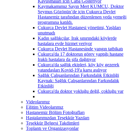
Kavuşmaları İçin Çaba Gösteriyor
Kaymakamımız Sayın Mert KUMCU, Doktor
Şeymus Gözönün’de için Çukurca Devlet
Hastanemiz tarafından düzenlenen veda yemeği
programına katıldı.
Çukurca Devlet Hastanesi yönetimi, Yaşlıları
unutmadı
Kadın sağlıkçılar, Irak sınırındaki köylerde
hastalara evde hizmet veriyor
Çukurca Devlet Hastanesinde yangın tatbikatı
Çukurca'da 17 doktorun görev yaptığı hastane
Iraklı hastalara da şifa dağıtıyor
Çukurca'da sağlık ekipleri, köy köy gezerek
vatandaşları Kovid-19'a karşı aşılıyor
Sağlık Çalışanlarından Farkındalık Etkinliği
Kaynak: Sağlık Çalışanlarından Farkındalık
Etkinliği
Çukurca'da doktor yokluğu değil, çokluğu var
Videolarımız
Eğitim Videolarımız
Hastanemiz Bölüm Fotoğrafları
Hastalarımızdan Teşekkür Yazıları
Teşekkür Belgesi Takdimleri
Toplantı ve Organizasyonlar