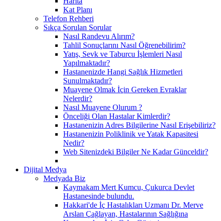
Harita
Kat Planı
Telefon Rehberi
Sıkça Sorulan Sorular
Nasıl Randevu Alırım?
Tahlil Sonuçlarını Nasıl Öğrenebilirim?
Yatış, Sevk ve Taburcu İşlemleri Nasıl
Yapılmaktadır?
Hastanenizde Hangi Sağlık Hizmetleri
Sunulmaktadır?
Muayene Olmak İçin Gereken Evraklar
Nelerdir?
Nasıl Muayene Olurum ?
Önceliği Olan Hastalar Kimlerdir?
Hastanenizin Adres Bilgilerine Nasıl Erişebiliriz?
Hastanenizin Poliklinik ve Yatak Kapasitesi
Nedir?
Web Sitenizdeki Bilgiler Ne Kadar Günceldir?
Dijital Medya
Medyada Biz
Kaymakam Mert Kumcu, Çukurca Devlet
Hastanesinde bulundu.
Hakkari'de İç Hastalıkları Uzmanı Dr. Merve
Arslan Çağlayan, Hastalarının Sağlığına