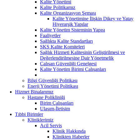
Kalite Yönetimi
Kalite Politikamız
Kalite Organizasyon Şeması
Kalite Yönetimine İlişkin Dikey ve Yatay
Hiyerarşik Yapılar
Kalite Yönetim Sisteminin Yapısı
Faaliyetler
Sağlıkta Kalite Standartları
SKS Kalite Komiteleri
Sağlık Hizmeti Kalitesinin Geliştirilmesi ve
Değerlendirilmesine Dair Yönetmelik
Çalışan Güvenliği Genelgesi
Kalite Yönetim Birimi Çalışanları
Bilgi Güvenliği Politikası
Enerji Yönetimi Politikası
Hizmet Binalarımız
Hastane Polikliniği
Birim Çalışanları
Ulaşım-İletişim
Tıbbi Birimler
Kliniklerimiz
Acil Servis
Klinik Hakkında
Klinikten Haberler