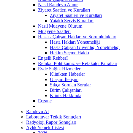
Nasıl Randevu Alınır
Ziyaret Saatleri ve Kuralları
Ziyaret Saatleri ve Kuralları
Yataklı Servis Kuralları
Nasıl Muayene Olurum
Muayene Saatleri
Hasta - Çalışan Hakları ve Sorumlulukları
Hasta Hakları Yönetmeliği
Hasta Çalışan Güvenliği Yönetmeliği
Hekim Seçme Hakkı
Engelli Rehberİ
Refakat Politikamız ve Refakatçi Kuralları
Evde Sağlık Hizmetleri
Klinikten Haberler
Ulaşım-İletişim
Sıkça Sorulan Sorular
Birim Çalışanları
Klinik Hakkında
Eczane
Randevu Al
Laboratuvar Tetkik Sonuçları
Radyoloji Rapor Sonuçları
Aylık Yemek Listesi
2026