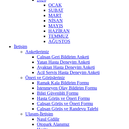
OCAK
ŞUBAT
MART
NİSAN
MAYIS
HAZİRAN
TEMMUZ
AĞUSTOS
İletişim
Anketlerimiz
Çalışan Geri Bildirim Anketi
Yatan Hasta Deneyim Anketi
Ayaktan Hasta Deneyim Anketi
Acil Servis Hasta Deneyim Anketi
Öneri ve Görüşleriniz
Ramak Kala Bildirim Formu
İstenmeyen Olay Bildirim Formu
Bilgi Güvenliği Formu
Hasta Görüş ve Öneri Formu
Çalışan Görüş ve Öneri Formu
Çalışan Görüş ve Randevu Talebi
Ulaşım-İletişim
Nasıl Gidilir
Otopark Alanımız