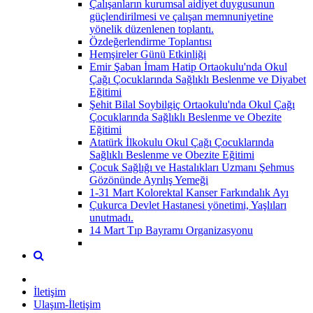
Çalışanların kurumsal aidiyet duygusunun
güçlendirilmesi ve çalışan memnuniyetine
yönelik düzenlenen toplantı.
Özdeğerlendirme Toplantısı
Hemşireler Günü Etkinliği
Emir Şaban İmam Hatip Ortaokulu'nda Okul
Çağı Çocuklarında Sağlıklı Beslenme ve Diyabet
Eğitimi
Şehit Bilal Soybilgiç Ortaokulu'nda Okul Çağı
Çocuklarında Sağlıklı Beslenme ve Obezite
Eğitimi
Atatürk İlkokulu Okul Çağı Çocuklarında
Sağlıklı Beslenme ve Obezite Eğitimi
Çocuk Sağlığı ve Hastalıkları Uzmanı Şehmus
Gözönünde Ayrılış Yemeği
1-31 Mart Kolorektal Kanser Farkındalık Ayı
Çukurca Devlet Hastanesi yönetimi, Yaşlıları
unutmadı.
14 Mart Tıp Bayramı Organizasyonu
İletişim
Ulaşım-İletişim