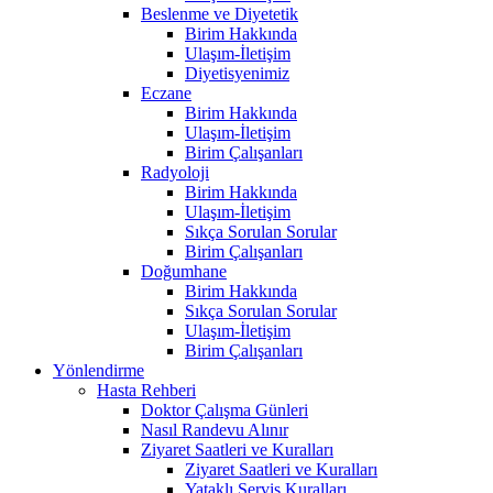
Beslenme ve Diyetetik
Birim Hakkında
Ulaşım-İletişim
Diyetisyenimiz
Eczane
Birim Hakkında
Ulaşım-İletişim
Birim Çalışanları
Radyoloji
Birim Hakkında
Ulaşım-İletişim
Sıkça Sorulan Sorular
Birim Çalışanları
Doğumhane
Birim Hakkında
Sıkça Sorulan Sorular
Ulaşım-İletişim
Birim Çalışanları
Yönlendirme
Hasta Rehberi
Doktor Çalışma Günleri
Nasıl Randevu Alınır
Ziyaret Saatleri ve Kuralları
Ziyaret Saatleri ve Kuralları
Yataklı Servis Kuralları