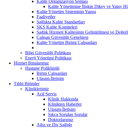
Kalite Organizasyon Şeması
Kalite Yönetimine İlişkin Dikey ve Yatay Hi
Kalite Yönetim Sisteminin Yapısı
Faaliyetler
Sağlıkta Kalite Standartları
SKS Kalite Komiteleri
Sağlık Hizmeti Kalitesinin Geliştirilmesi ve Değer
Çalışan Güvenliği Genelgesi
Kalite Yönetim Birimi Çalışanları
Bilgi Güvenliği Politikası
Enerji Yönetimi Politikası
Hizmet Binalarımız
Hastane Polikliniği
Birim Çalışanları
Ulaşım-İletişim
Tıbbi Birimler
Kliniklerimiz
Acil Servis
Klinik Hakkında
Klinikten Haberler
Ulaşım-İletişim
Sıkça Sorulan Sorular
Doktorlarımız
Ağız ve Diş Sağlığı