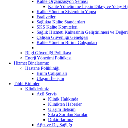
Kalite Organizasyon Şeması
Kalite Yönetimine İlişkin Dikey ve Yatay Hi
Kalite Yönetim Sisteminin Yapısı
Faaliyetler
Sağlıkta Kalite Standartları
SKS Kalite Komiteleri
Sağlık Hizmeti Kalitesinin Geliştirilmesi ve Değer
Çalışan Güvenliği Genelgesi
Kalite Yönetim Birimi Çalışanları
Bilgi Güvenliği Politikası
Enerji Yönetimi Politikası
Hizmet Binalarımız
Hastane Polikliniği
Birim Çalışanları
Ulaşım-İletişim
Tıbbi Birimler
Kliniklerimiz
Acil Servis
Klinik Hakkında
Klinikten Haberler
Ulaşım-İletişim
Sıkça Sorulan Sorular
Doktorlarımız
Ağız ve Diş Sağlığı