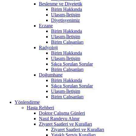
Beslenme ve Diyetetik
Birim Hakkında
Ulaşım-İletişim
Diyetisyenimiz
Eczane
Birim Hakkında
Ulaşım-İletişim
Birim Çalışanları
Radyoloji
Birim Hakkında
Ulaşım-İletişim
Sıkça Sorulan Sorular
Birim Çalışanları
Doğumhane
Birim Hakkında
Sıkça Sorulan Sorular
Ulaşım-İletişim
Birim Çalışanları
Yönlendirme
Hasta Rehberi
Doktor Çalışma Günleri
Nasıl Randevu Alınır
Ziyaret Saatleri ve Kuralları
Ziyaret Saatleri ve Kuralları
Yataklı Servis Kuralları