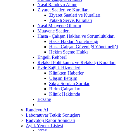
Nasıl Randevu Alınır
Ziyaret Saatleri ve Kuralları
Ziyaret Saatleri ve Kuralları
Yataklı Servis Kuralları
Nasıl Muayene Olurum
Muayene Saatleri
Hasta - Çalışan Hakları ve Sorumlulukları
Hasta Hakları Yönetmeliği
Hasta Çalışan Güvenliği Yönetmeliği
Hekim Seçme Hakkı
Engelli Rehberİ
Refakat Politikamız ve Refakatçi Kuralları
Evde Sağlık Hizmetleri
Klinikten Haberler
Ulaşım-İletişim
Sıkça Sorulan Sorular
Birim Çalışanları
Klinik Hakkında
Eczane
Randevu Al
Laboratuvar Tetkik Sonuçları
Radyoloji Rapor Sonuçları
Aylık Yemek Listesi
2026