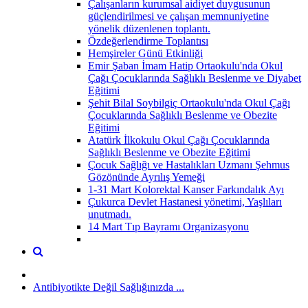
Çalışanların kurumsal aidiyet duygusunun
güçlendirilmesi ve çalışan memnuniyetine
yönelik düzenlenen toplantı.
Özdeğerlendirme Toplantısı
Hemşireler Günü Etkinliği
Emir Şaban İmam Hatip Ortaokulu'nda Okul
Çağı Çocuklarında Sağlıklı Beslenme ve Diyabet
Eğitimi
Şehit Bilal Soybilgiç Ortaokulu'nda Okul Çağı
Çocuklarında Sağlıklı Beslenme ve Obezite
Eğitimi
Atatürk İlkokulu Okul Çağı Çocuklarında
Sağlıklı Beslenme ve Obezite Eğitimi
Çocuk Sağlığı ve Hastalıkları Uzmanı Şehmus
Gözönünde Ayrılış Yemeği
1-31 Mart Kolorektal Kanser Farkındalık Ayı
Çukurca Devlet Hastanesi yönetimi, Yaşlıları
unutmadı.
14 Mart Tıp Bayramı Organizasyonu
Antibiyotikte Değil Sağlığınızda ...