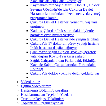
Kavuşmaları İçin Çaba Gösteriyor
Kaymakamımız Sayın Mert KUMCU, Doktor
Şeymus Gözönün’de için Çukurca Devlet
Hastanemiz tarafından düzenlenen veda yemeği
programına katıldı.
Çukurca Devlet Hastanesi yönetimi, Yaşlıları
unutmadı
Kadın sağlıkçılar, Irak sınırındaki köylerde
hastalara evde hizmet veriyor
Çukurca Devlet Hastanesinde yangın tatbikatı
Çukurca'da 17 doktorun görev yaptığı hastane
Iraklı hastalara da şifa dağıtıyor
Çukurca'da sağlık ekipleri, köy köy gezerek
vatandaşları Kovid-19'a karşı aşılıyor
Sağlık Çalışanlarından Farkındalık Etkinliği
Kaynak: Sağlık Çalışanlarından Farkındalık
Etkinliği
Çukurca'da doktor yokluğu değil, çokluğu var
Videolarımız
Eğitim Videolarımız
Hastanemiz Bölüm Fotoğrafları
Hastalarımızdan Teşekkür Yazıları
Teşekkür Belgesi Takdimleri
Toplantı ve Organizasyonlar