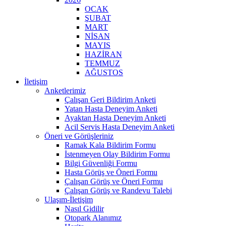
OCAK
ŞUBAT
MART
NİSAN
MAYIS
HAZİRAN
TEMMUZ
AĞUSTOS
İletişim
Anketlerimiz
Çalışan Geri Bildirim Anketi
Yatan Hasta Deneyim Anketi
Ayaktan Hasta Deneyim Anketi
Acil Servis Hasta Deneyim Anketi
Öneri ve Görüşleriniz
Ramak Kala Bildirim Formu
İstenmeyen Olay Bildirim Formu
Bilgi Güvenliği Formu
Hasta Görüş ve Öneri Formu
Çalışan Görüş ve Öneri Formu
Çalışan Görüş ve Randevu Talebi
Ulaşım-İletişim
Nasıl Gidilir
Otopark Alanımız