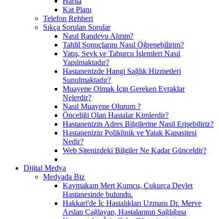
Harita
Kat Planı
Telefon Rehberi
Sıkça Sorulan Sorular
Nasıl Randevu Alırım?
Tahlil Sonuçlarını Nasıl Öğrenebilirim?
Yatış, Sevk ve Taburcu İşlemleri Nasıl
Yapılmaktadır?
Hastanenizde Hangi Sağlık Hizmetleri
Sunulmaktadır?
Muayene Olmak İçin Gereken Evraklar
Nelerdir?
Nasıl Muayene Olurum ?
Önceliği Olan Hastalar Kimlerdir?
Hastanenizin Adres Bilgilerine Nasıl Erişebiliriz?
Hastanenizin Poliklinik ve Yatak Kapasitesi
Nedir?
Web Sitenizdeki Bilgiler Ne Kadar Günceldir?
Dijital Medya
Medyada Biz
Kaymakam Mert Kumcu, Çukurca Devlet
Hastanesinde bulundu.
Hakkari'de İç Hastalıkları Uzmanı Dr. Merve
Arslan Çağlayan, Hastalarının Sağlığına