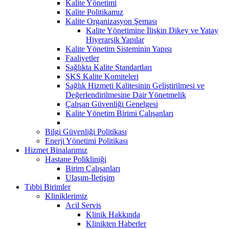
Kalite Yönetimi
Kalite Politikamız
Kalite Organizasyon Şeması
Kalite Yönetimine İlişkin Dikey ve Yatay
Hiyerarşik Yapılar
Kalite Yönetim Sisteminin Yapısı
Faaliyetler
Sağlıkta Kalite Standartları
SKS Kalite Komiteleri
Sağlık Hizmeti Kalitesinin Geliştirilmesi ve
Değerlendirilmesine Dair Yönetmelik
Çalışan Güvenliği Genelgesi
Kalite Yönetim Birimi Çalışanları
Bilgi Güvenliği Politikası
Enerji Yönetimi Politikası
Hizmet Binalarımız
Hastane Polikliniği
Birim Çalışanları
Ulaşım-İletişim
Tıbbi Birimler
Kliniklerimiz
Acil Servis
Klinik Hakkında
Klinikten Haberler