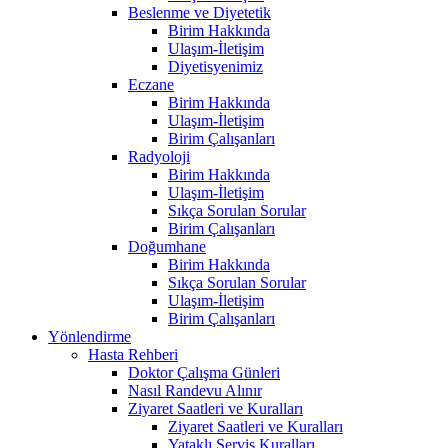
Beslenme ve Diyetetik
Birim Hakkında
Ulaşım-İletişim
Diyetisyenimiz
Eczane
Birim Hakkında
Ulaşım-İletişim
Birim Çalışanları
Radyoloji
Birim Hakkında
Ulaşım-İletişim
Sıkça Sorulan Sorular
Birim Çalışanları
Doğumhane
Birim Hakkında
Sıkça Sorulan Sorular
Ulaşım-İletişim
Birim Çalışanları
Yönlendirme
Hasta Rehberi
Doktor Çalışma Günleri
Nasıl Randevu Alınır
Ziyaret Saatleri ve Kuralları
Ziyaret Saatleri ve Kuralları
Yataklı Servis Kuralları