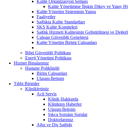
Kalite Organizasyon Şeması
Kalite Yönetimine İlişkin Dikey ve Yatay Hi
Kalite Yönetim Sisteminin Yapısı
Faaliyetler
Sağlıkta Kalite Standartları
SKS Kalite Komiteleri
Sağlık Hizmeti Kalitesinin Geliştirilmesi ve Değer
Çalışan Güvenliği Genelgesi
Kalite Yönetim Birimi Çalışanları
Bilgi Güvenliği Politikası
Enerji Yönetimi Politikası
Hizmet Binalarımız
Hastane Polikliniği
Birim Çalışanları
Ulaşım-İletişim
Tıbbi Birimler
Kliniklerimiz
Acil Servis
Klinik Hakkında
Klinikten Haberler
Ulaşım-İletişim
Sıkça Sorulan Sorular
Doktorlarımız
Ağız ve Diş Sağlığı