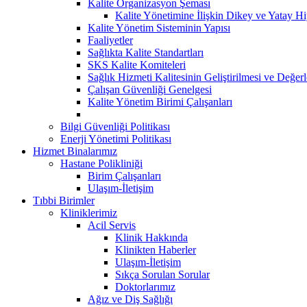
Kalite Organizasyon Şeması
Kalite Yönetimine İlişkin Dikey ve Yatay Hi
Kalite Yönetim Sisteminin Yapısı
Faaliyetler
Sağlıkta Kalite Standartları
SKS Kalite Komiteleri
Sağlık Hizmeti Kalitesinin Geliştirilmesi ve Değer
Çalışan Güvenliği Genelgesi
Kalite Yönetim Birimi Çalışanları
Bilgi Güvenliği Politikası
Enerji Yönetimi Politikası
Hizmet Binalarımız
Hastane Polikliniği
Birim Çalışanları
Ulaşım-İletişim
Tıbbi Birimler
Kliniklerimiz
Acil Servis
Klinik Hakkında
Klinikten Haberler
Ulaşım-İletişim
Sıkça Sorulan Sorular
Doktorlarımız
Ağız ve Diş Sağlığı